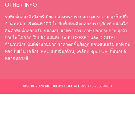
OTHER INFO
รับพิมพ์กล่องจั่วปัง พรี่เมี่ยม กล่องทรงกระบอก ถุงกระดาษ ถุงช็อปปิ้ง
จำนวนน้อย เริ่มต้นที่ 100 ใบ อีกทั้งยังผลิตกล่องบรรจุภัณฑ์ กล่องใส่
สินค้าพิมพ์กล่องครีม กล่องสบู่ สายคาดกระดาษ ปอกกระดาษ ถุงผ้า
ป้ายไฟ ไม้ก๊อก ใบปลิว แผ่นพับ ระบบ OFFSET และ DIGITAL
จำนวนน้อย พิมพ์จำนวนมาก ราคาต่อชิ้นยิ่งถูก ออฟชั่นเสริม อาทิ ปั้ม
ทอง ปั้มเงิน เคลือบ PVC แบบมัน/ด้าน, เคลือบ Spot UV, ปั๊มฟอยล์
หลากหลายสี
©2018-2026 RIGIDBOXS.COM. ALL RIGHTS RESERVED.