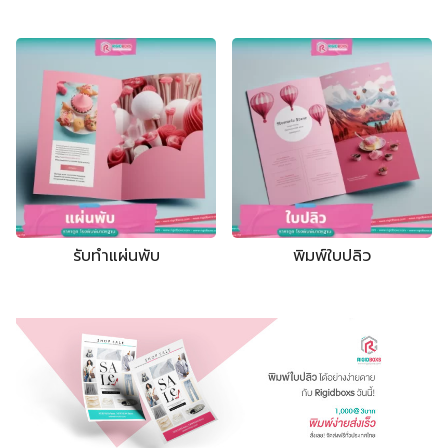
กล่องฝาครอบมีบ่า
กล่องฝาครอบโชว์บ่า
กล่องฝาเปิดหนังสือ มีแม่เหล็ก
กล่องจั่วปังลิ้นชัก
รับทำแผ่นพับ
พิมพ์ใบปลิว