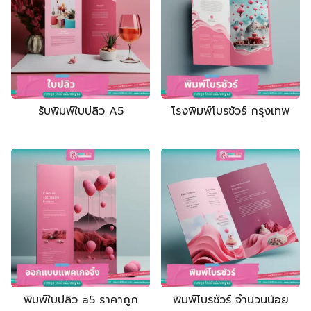
Search
กล่องจั่วปัง
ถุงกระดาษ
รับพิมพ์ใบปลิว A5
โรงพิมพ์โบรชัวร์ กรุงเทพ
กล่องบรรจุภัณฑ์
กล่องเครื่องสำอาง
กล่องทรงกระบอก
ใบปลิว แผ่นพับ
ถุงผ้า
ป้ายไฟ
ไม้ก๊อก
กล่องจั่วปัง
กล่องกระดาษแข็ง ฝาครอบ
พิมพ์ใบปลิว a5 ราคาถูก
พิมพ์โบรชัวร์ จำนวนน้อย