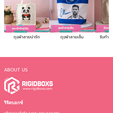
Rigidboxs โรงงานผลิตกล่องจั่วปัง ถุง
กระดาษ พิมพ์ครบวงจร
@Rigidboxs
ถุงผ้าลายน่ารัก
ถุงผ้าลายเซ็น
รับทำถุ
ABOUT US
ริจิดบอกซ์