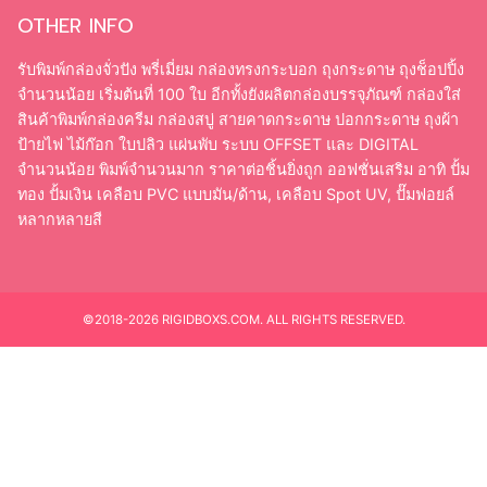
OTHER INFO
รับพิมพ์กล่องจั่วปัง พรี่เมี่ยม กล่องทรงกระบอก ถุงกระดาษ ถุงช็อปปิ้ง
จำนวนน้อย เริ่มต้นที่ 100 ใบ อีกทั้งยังผลิตกล่องบรรจุภัณฑ์ กล่องใส่
สินค้าพิมพ์กล่องครีม กล่องสบู่ สายคาดกระดาษ ปอกกระดาษ ถุงผ้า
ป้ายไฟ ไม้ก๊อก ใบปลิว แผ่นพับ ระบบ OFFSET และ DIGITAL
จำนวนน้อย พิมพ์จำนวนมาก ราคาต่อชิ้นยิ่งถูก ออฟชั่นเสริม อาทิ ปั้ม
ทอง ปั้มเงิน เคลือบ PVC แบบมัน/ด้าน, เคลือบ Spot UV, ปั๊มฟอยล์
หลากหลายสี
©2018-2026 RIGIDBOXS.COM. ALL RIGHTS RESERVED.