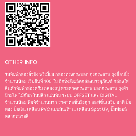
OTHER INFO
รับพิมพ์กล่องจั่วปัง พรี่เมี่ยม กล่องทรงกระบอก ถุงกระดาษ ถุงช็อปปิ้ง
จำนวนน้อย เริ่มต้นที่ 100 ใบ อีกทั้งยังผลิตกล่องบรรจุภัณฑ์ กล่องใส่
สินค้าพิมพ์กล่องครีม กล่องสบู่ สายคาดกระดาษ ปอกกระดาษ ถุงผ้า
ป้ายไฟ ไม้ก๊อก ใบปลิว แผ่นพับ ระบบ OFFSET และ DIGITAL
จำนวนน้อย พิมพ์จำนวนมาก ราคาต่อชิ้นยิ่งถูก ออฟชั่นเสริม อาทิ ปั้ม
ทอง ปั้มเงิน เคลือบ PVC แบบมัน/ด้าน, เคลือบ Spot UV, ปั๊มฟอยล์
หลากหลายสี