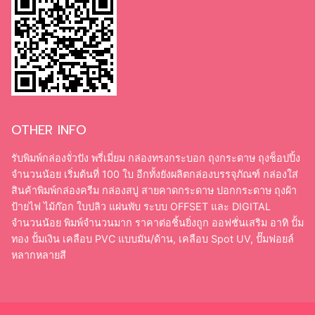
OTHER INFO
รับพิมพ์กล่องจั่วปัง พรี่เมี่ยม กล่องทรงกระบอก ถุงกระดาษ ถุงช็อปปิ้ง
จำนวนน้อย เริ่มต้นที่ 100 ใบ อีกทั้งยังผลิตกล่องบรรจุภัณฑ์ กล่องใส่
สินค้าพิมพ์กล่องครีม กล่องสบู่ สายคาดกระดาษ ปอกกระดาษ ถุงผ้า
ป้ายไฟ ไม้ก๊อก ใบปลิว แผ่นพับ ระบบ OFFSET และ DIGITAL
จำนวนน้อย พิมพ์จำนวนมาก ราคาต่อชิ้นยิ่งถูก ออฟชั่นเสริม อาทิ ปั้ม
ทอง ปั้มเงิน เคลือบ PVC แบบมัน/ด้าน, เคลือบ Spot UV, ปั๊มฟอยล์
หลากหลายสี