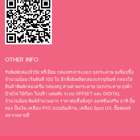
OTHER INFO
รับพิมพ์กล่องจั่วปัง พรี่เมี่ยม กล่องทรงกระบอก ถุงกระดาษ ถุงช็อปปิ้ง
จำนวนน้อย เริ่มต้นที่ 100 ใบ อีกทั้งยังผลิตกล่องบรรจุภัณฑ์ กล่องใส่
สินค้าพิมพ์กล่องครีม กล่องสบู่ สายคาดกระดาษ ปอกกระดาษ ถุงผ้า
ป้ายไฟ ไม้ก๊อก ใบปลิว แผ่นพับ ระบบ OFFSET และ DIGITAL
จำนวนน้อย พิมพ์จำนวนมาก ราคาต่อชิ้นยิ่งถูก ออฟชั่นเสริม อาทิ ปั้ม
ทอง ปั้มเงิน เคลือบ PVC แบบมัน/ด้าน, เคลือบ Spot UV, ปั๊มฟอยล์
หลากหลายสี