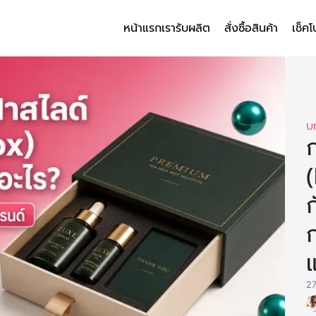
หน้าแรก
เรารับผลิต
สั่งซื้อสินค้า
เช็คโ
arch
r:
บ
ก
ก
ก
2