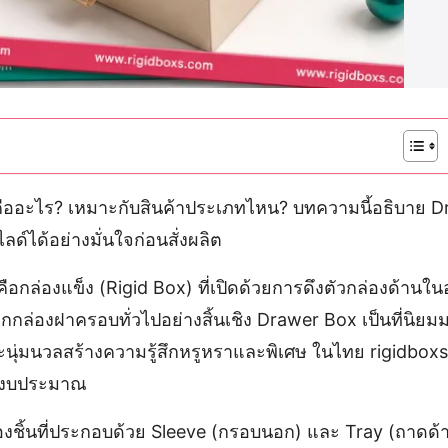
 คืออะไร? เหมาะกับสินค้าประเภทไหน? บทความนี้อธิบาย D
ลด์ได้อย่างมั่นใจก่อนสั่งผลิต
 คือกล่องแข็ง (Rigid Box) ที่เปิดด้วยการดึงตัวกล่องด้า
ล่องฝาครอบทั่วไปอย่างสิ้นเชิง Drawer Box เป็นที่นิยมม
ละนุ่มนวลสร้างความรู้สึกหรูหราและพิเศษ ในไทย rigidbox
ทุกงบประมาณ
องชิ้นที่ประกอบด้วย Sleeve (กรอบนอก) และ Tray (ถาดด