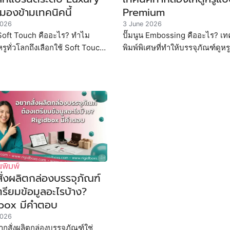
มองข้ามเทคนิคนี้
Premium
2026
3 June 2026
Soft Touch คืออะไร? ทำไม
ปั๊มนูน Embossing คืออะไร? เท
รูทั่วโลกถึงเลือกใช้ Soft Touch
พิมพ์พิเศษที่ทำให้บรรจุภัณฑ์ดูห
ion กับกล่องบรรจุภัณฑ์?
จับต้องได้จริง บทความนี้อธิบาย
ี้อธิบายกระบวนการ ข้อดี
กระบวนการ ประเภท ราคา และวิธ
ใช้ Embossing
พิมพ์
ั่งผลิตกล่องบรรจุภัณฑ์
รียมข้อมูลอะไรบ้าง?
box มีคำตอบ
2026
กสั่งผลิตกล่องบรรจุภัณฑ์ใช่