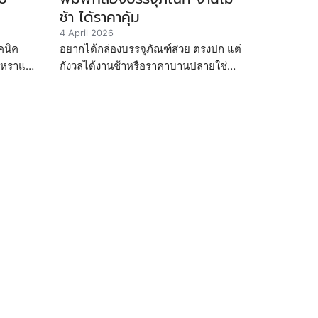
ช้า ได้ราคาคุ้ม
4 April 2026
คนิค
อยากได้กล่องบรรจุภัณฑ์สวย ตรงปก แต่
รูหราและ
กังวลได้งานช้าหรือราคาบานปลายใช่
ไหม? มาดู 10 เช็กลิสต์ในการเตรียม
ีเลือก
ข้อมูลให้โรงพิมพ์กล่องที่เจ้าของแบรนด์
ต้องรู้