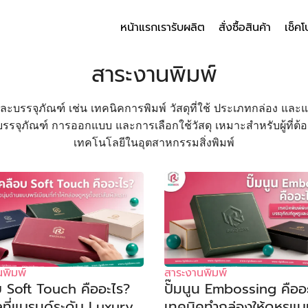
หน้าแรก
เรารับผลิต
สั่งซื้อสินค้า
เช็คโ
arch
สาระงานพิมพ์
r:
ละบรรจุภัณฑ์ เช่น เทคนิคการพิมพ์ วัสดุที่ใช้ ประเภทกล่อง และแน
 บรรจุภัณฑ์ การออกแบบ และการเลือกใช้วัสดุ เหมาะสำหรับผู้ท
เทคโนโลยีในอุตสาหกรรมสิ่งพิมพ์
พิมพ์
สาระงานพิมพ์
บ Soft Touch คืออะไร?
ปั๊มนูน Embossing คืออ
ลที่แบรนด์ระดับ Luxury
เทคนิคทำกล่องให้ดูหรูแ