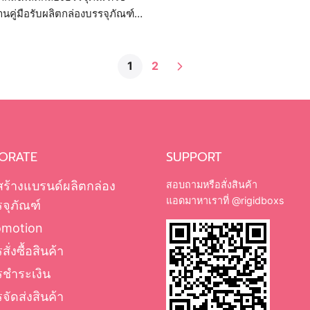
นคู่มือรับผลิตกล่องบรรจุภัณฑ์
ลึก เตรียมข้อมูลขอราคา ขั้น
 จนถึงวิธีคุมงบให้ได้งานสวย
1
2
ORATE
SUPPORT
สร้างแบรนด์ผลิตกล่อง
สอบถามหรือสั่งสินค้า
แอดมาหาเราที่
@rigidboxs
จุภัณฑ์
omotion
สั่งซื้อสินค้า
รชำระเงิน
จัดส่งสินค้า