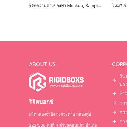
รู้จักความต่างของทำ Mockup, Sample
ไหม? อ่า
และ Proof พร้อมวิธีเลือกทำตัวอย่างก่อน
แบบเจาะ
ผลิตจริง เพื่อเช็กทรง ขนาด และสีให้ชัวร์
ตอนผลิต
เป๊ะ!
ABOUT US
CORP
รับ
บรร
Pr
ริจิดบอกซ์
การ
กา
ผลิตกล่องจั่วปัง ถุงกระดาษ กล่องทูป
การ
222/538 หมู่ที่ 4 ตำบลดอนแก้ว อำเภอ