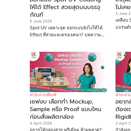
ให้ได้ Effect สวยสุดบนบรรจุ
ไม่เคย
ภัณฑ์
5 June 
เคลือบ 
6 June 2026
แบรนด์ห
Spot UV เฉพาะจุด ออกแบบยังไงให้ได้
Laminat
Effect ที่สวยและตรงเจตนา? บทความนี้
บทความน
อธิบาย Spot UV คืออะไร ทำงานอย่างไร
วิธีออกแบบที่ถูกต้อง ตำแหน่งที่เหมาะ
สาระงานพิมพ์
สาระงาน
เซฟงบ เลือกทำ Mockup,
อยากส
Sample หรือ Proof แบบไหน
ต้องเต
ก่อนสั่งผลิตกล่อง
Rigid
4 April 2026
3 April 
อยากได้กล่องสวย พรีเมียม ห้ามพลาด?
กำลังอยา