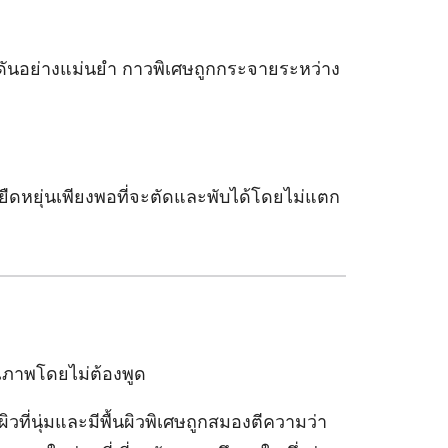
รงดันอย่างแม่นยำ กาวพิเศษถูกกระจายระหว่าง
ืดหยุ่นเพียงพอที่จะตัดและพับได้โดยไม่แตก
ุณภาพโดยไม่ต้องพูด
วที่นุ่มและมีพื้นผิวพิเศษถูกสมองตีความว่า