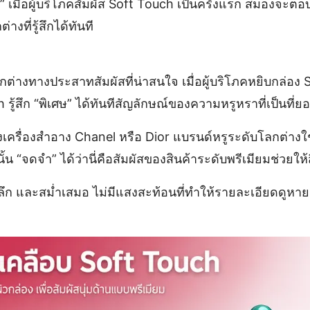
ูง” เมื่อผู้บริโภคสัมผัส Soft Touch เป็นครั้งแรก สมองจะตอ
ที่รู้สึกได้ทันที
างทางประสาทสัมผัสที่น่าสนใจ เมื่อผู้บริโภคหยิบกล่อง 
รู้สึก “พิเศษ” ได้ทันทีสัญลักษณ์ของความหรูหราที่เป็นที่ย
งเครื่องสำอาง Chanel หรือ Dior แบรนด์หรูระดับโลกต่างใ
้น “จดจำ” ได้ว่านี่คือสัมผัสของสินค้าระดับพรีเมียมช่วยให้สี
นวล ลึก และสม่ำเสมอ ไม่มีแสงสะท้อนที่ทำให้รายละเอียดด