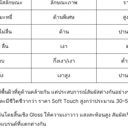
ผัสลักษณะ
ลักษณะภาพ
ร
มะหยี่
ด้านพิเศษ
สู
ม่ลื่น
ด้าน
ปาน
 ลื่น
เงา
ต
ยบ
กึ่งเงา/เงา
ต่
็ง
เงาสูง
ปาน
ื้นผิวที่ดูด้านคล้ายกัน แต่ประสบการณ์สัมผัสต่างกันอย่าง
่มและมีชีวิตชีวากว่า ราคา Soft Touch สูงกว่าประมาณ 30
โดยสิ้นเชิง Gloss ให้ความเงาวาว แสงสะท้อนสูง สัมผัสเรี
แบรนด์ที่แตกต่างกัน