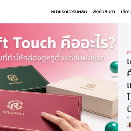
หน้าแรก
เรารับผลิต
สั่งซื้อสินค้า
เช็คโ
arch
r:
ส
ค
นี
5 