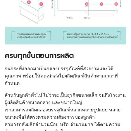
ครบทุกขั้นตอนการผลิต
จนกระทั่งออกมาเป็นกล่องบรรจุภัณฑ์ที่สวยงามและได้
คุณภาพ พร้อมให้คุณนำส่งไปผลิตภัณฑ์สินค้าตามเวลาที่
กำหนด
สำหรับลูกค้าทั่วไป ไม่ว่าจะเป็นธุรกิจขนาดเล็ก จนถึงโรงงาน
ผู้ผลิตสินค้าขนาดกลาง และขนาดใหญ่
เราสามารถผลิตกล่องบรรจุภัณฑ์หลากหลายรูปแบบ หลาย
ขนาดเพื่อให้ตรงตามความต้องการของลูกค้า
สามารถสั่งผลิตจำนวนน้อย หรือ จำนวนมาก ได้ตามความ