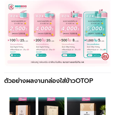
ตัวอย่างผลงานกล่องใส่ข้าวOTOP