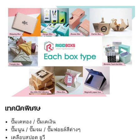
เทคนิคพิเศษ
ปั๊มเคทอง / ปั๊มเคเงิน
ปั๊มนูน / ปั๊มจม / ปั๊มฟอยล์สีต่างๆ
เคลือบสปอต ยูวี