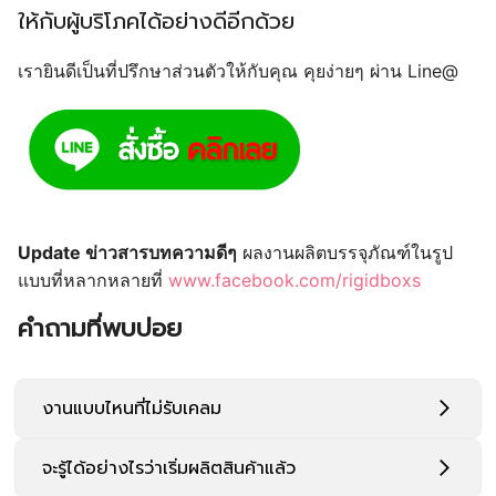
ให้กับผู้บริโภคได้อย่างดีอีกด้วย
เรายินดีเป็นที่ปรึกษาส่วนตัวให้กับคุณ คุยง่ายๆ ผ่าน Line@
Update ข่าวสารบทความดีๆ
ผลงานผลิตบรรจุภัณฑ์ในรูป
แบบที่หลากหลายที่
www.facebook.com/rigidboxs
คำถามที่พบบ่อย
งานแบบไหนที่ไม่รับเคลม
จะรู้ได้อย่างไรว่าเริ่มผลิตสินค้าแล้ว