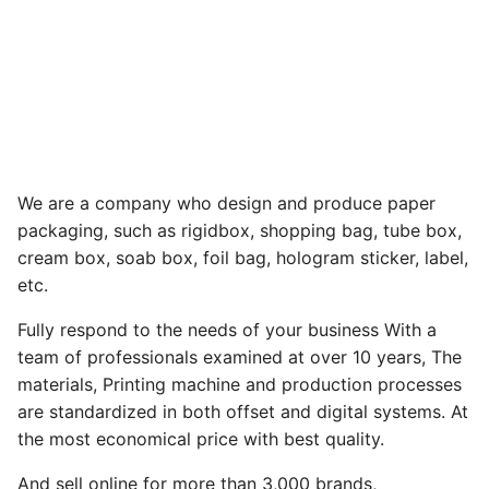
We are a company who design and produce paper
packaging, such as rigidbox, shopping bag, tube box,
cream box, soab box, foil bag, hologram sticker, label,
etc.
Fully respond to the needs of your business With a
team of professionals examined at over 10 years, The
materials, Printing machine and production processes
are standardized in both offset and digital systems. At
the most economical price with best quality.
And sell online for more than 3,000 brands,