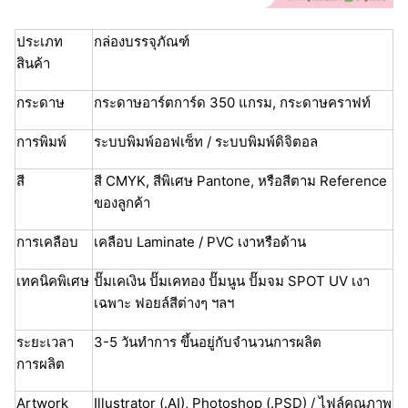
ประเภท
กล่องบรรจุภัณฑ์
สินค้า
กระดาษ
กระดาษอาร์ตการ์ด 350 แกรม, กระดาษคราฟท์
การพิมพ์
ระบบพิมพ์ออฟเซ็ท / ระบบพิมพ์ดิจิตอล
สี
สี CMYK, สีพิเศษ Pantone, หรือสีตาม Reference
ของลูกค้า
การเคลือบ
เคลือบ Laminate / PVC เงาหรือด้าน
เทคนิคพิเศษ
ปั๊มเคเงิน ปั๊มเคทอง ปั๊มนูน ปั๊มจม SPOT UV เงา
เฉพาะ ฟอยล์สีต่างๆ ฯลฯ
ระยะเวลา
3-5 วันทำการ ขึ้นอยู่กับจำนวนการผลิต
การผลิต
Artwork
Illustrator (.AI), Photoshop (.PSD) / ไฟล์คุณภาพ