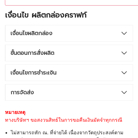
เงื่อนไข ผลิตกล่องคราฟท์
เงื่อนไขผลิตกล่อง
ขั้นตอนการสั่งผลิต
เงื่อนไขการชำระเงิน
การจัดส่ง
หมายเหตุ
ทางบริษัทฯ ขอสงวนสิทธ์ในการขอคืนเงินมัดจำทุกกรณี
ไม่สามารถหัก ณ. ที่จ่ายได้ เนื่องจากวัตถุประสงค์ตาม