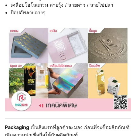
เคลือบโฮโลแกรม ลายรุ้ง / ลายดาว / ลายไข่ปลา
ป๊อปอัพลายต่างๆ
Packaging
เป็นสิ่งแรกที่ลูกค้าจะมอง ก่อนที่จะซื้อผลิตภัณฑ์
เพิ่มความน่าเชื่อถือให้กับผลิตภัณฑ์