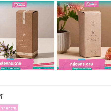
์
ราคารวม