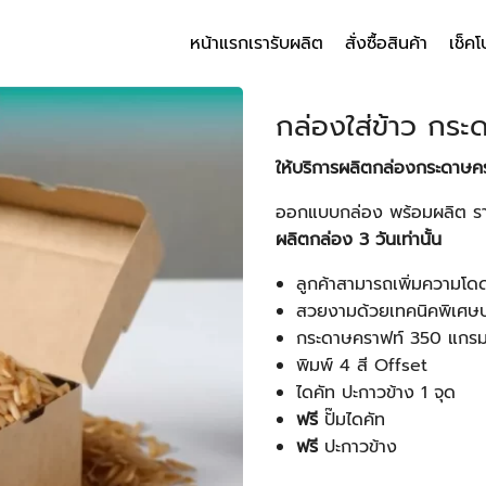
หน้าแรก
เรารับผลิต
สั่งซื้อสินค้า
เช็คโ
arch
r:
กล่องใส่ข้าว กระ
ให้บริการผลิตกล่องกระดาษคร
ออกแบบกล่อง พร้อมผลิต รา
ผลิตกล่อง 3 วันเท่านั้น
ลูกค้าสามารถเพิ่มความโด
สวยงามด้วยเทคนิคพิเศษ
กระดาษคราฟท์ 350 แกร
พิมพ์ 4 สี Offset
ไดคัท ปะกาวข้าง 1 จุด
ฟรี
ปั๊มไดคัท
ฟรี
ปะกาวข้าง