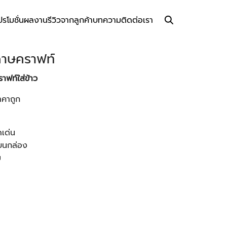
ปรโมชั่น
ผลงาน
รีวิวจากลูกค้า
บทความ
ติดต่อเรา
ดาษคราฟท์
าฟท์ใส่ข้าว
คาถูก
ดเด่น
บนกล่อง
ม