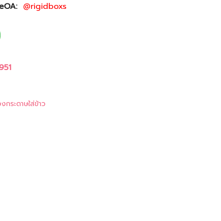
ineOA:
@rigidboxs
951
องกระดาษใส่ข้าว