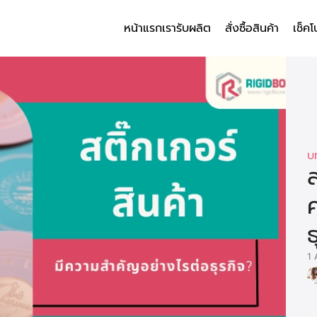
หน้าแรก
เรารับผลิต
สั่งซื้อสินค้า
เช็คโ
arch
r:
บ
ส
ธ
1 