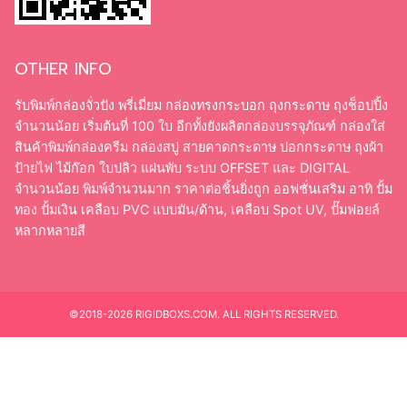
OTHER INFO
รับพิมพ์กล่องจั่วปัง พรี่เมี่ยม กล่องทรงกระบอก ถุงกระดาษ ถุงช็อปปิ้ง
จำนวนน้อย เริ่มต้นที่ 100 ใบ อีกทั้งยังผลิตกล่องบรรจุภัณฑ์ กล่องใส่
สินค้าพิมพ์กล่องครีม กล่องสบู่ สายคาดกระดาษ ปอกกระดาษ ถุงผ้า
ป้ายไฟ ไม้ก๊อก ใบปลิว แผ่นพับ ระบบ OFFSET และ DIGITAL
จำนวนน้อย พิมพ์จำนวนมาก ราคาต่อชิ้นยิ่งถูก ออฟชั่นเสริม อาทิ ปั้ม
ทอง ปั้มเงิน เคลือบ PVC แบบมัน/ด้าน, เคลือบ Spot UV, ปั๊มฟอยล์
หลากหลายสี
©2018-2026 RIGIDBOXS.COM. ALL RIGHTS RESERVED.