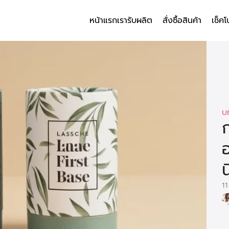
หน้าแรก
เรารับผลิต
สั่งซื้อสินค้า
เช็คโ
arch
r:
บ
อ
น
11