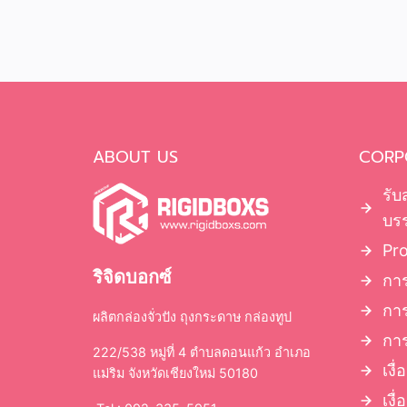
ABOUT US
CORP
รับ
บรร
Pr
ริจิดบอกซ์
การ
กา
ผลิตกล่องจั่วปัง ถุงกระดาษ กล่องทูป
การ
222/538 หมู่ที่ 4 ตำบลดอนแก้ว อำเภอ
เงื
แม่ริม จังหวัดเชียงใหม่ 50180
เงื