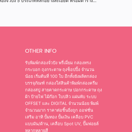
่องจั่วปัง 5 ประเภทหลักอย่างละเอียด พร้อมตาราง
รียบเทียบข้อดีข้อเสีย ราคา และสินค้าที่เหมาะสม
OTHER INFO
รับพิมพ์กล่องจั่วปัง พรี่เมี่ยม กล่องทรง
กระบอก ถุงกระดาษ ถุงช็อปปิ้ง จำนวน
น้อย เริ่มต้นที่ 100 ใบ อีกทั้งยังผลิตกล่อง
บรรจุภัณฑ์ กล่องใส่สินค้าพิมพ์กล่องครีม
กล่องสบู่ สายคาดกระดาษ ปอกกระดาษ ถุง
ผ้า ป้ายไฟ ไม้ก๊อก ใบปลิว แผ่นพับ ระบบ
OFFSET และ DIGITAL จำนวนน้อย พิมพ์
จำนวนมาก ราคาต่อชิ้นยิ่งถูก ออฟชั่น
เสริม อาทิ ปั้มทอง ปั้มเงิน เคลือบ PVC
แบบมัน/ด้าน, เคลือบ Spot UV, ปั๊มฟอยล์
หลากหลายสี