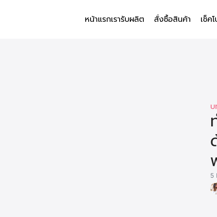
หน้าแรก
เรารับผลิต
สั่งซื้อสินค้า
เช็คโ
arch
r:
บ
ท
พ
5