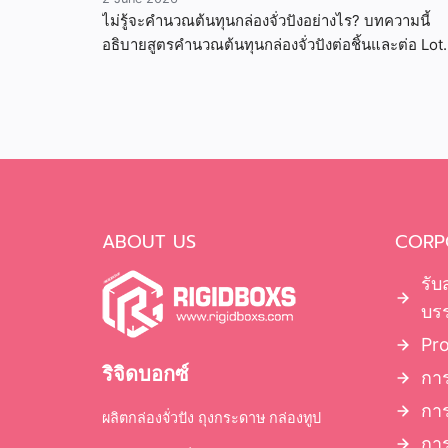
ไม่รู้จะคำนวณต้นทุนกล่องจั่วปังอย่างไร? บทความนี้
อธิบายสูตรคำนวณต้นทุนกล่องจั่วปังต่อชิ้นและต่อ Lot
พร้อมตัวอย่างจริง ช่วยให้ SME และแบรนด์ขนาดเล็ก
ABOUT US
CORP
รับ
บรร
Pr
ริจิดบอกซ์
การ
กา
ผลิตกล่องจั่วปัง ถุงกระดาษ กล่องทูป
การ