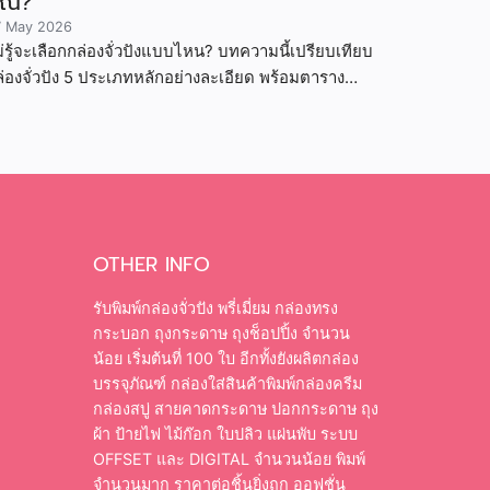
ุณ?
7 May 2026
่รู้จะเลือกกล่องจั่วปังแบบไหน? บทความนี้เปรียบเทียบ
่องจั่วปัง 5 ประเภทหลักอย่างละเอียด พร้อมตาราง
รียบเทียบข้อดีข้อเสีย ราคา และสินค้าที่เหมาะสม
OTHER INFO
รับพิมพ์กล่องจั่วปัง พรี่เมี่ยม กล่องทรง
กระบอก ถุงกระดาษ ถุงช็อปปิ้ง จำนวน
น้อย เริ่มต้นที่ 100 ใบ อีกทั้งยังผลิตกล่อง
บรรจุภัณฑ์ กล่องใส่สินค้าพิมพ์กล่องครีม
กล่องสบู่ สายคาดกระดาษ ปอกกระดาษ ถุง
ผ้า ป้ายไฟ ไม้ก๊อก ใบปลิว แผ่นพับ ระบบ
OFFSET และ DIGITAL จำนวนน้อย พิมพ์
จำนวนมาก ราคาต่อชิ้นยิ่งถูก ออฟชั่น