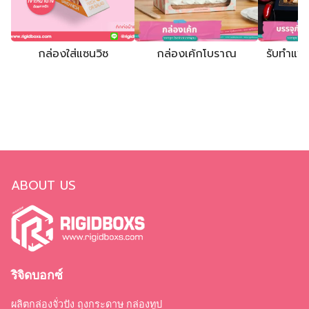
กล่องใส่แซนวิซ
กล่องเค้กโบราณ
รับทำแพ
ABOUT US
ริจิดบอกซ์
ผลิตกล่องจั่วปัง ถุงกระดาษ กล่องทูป