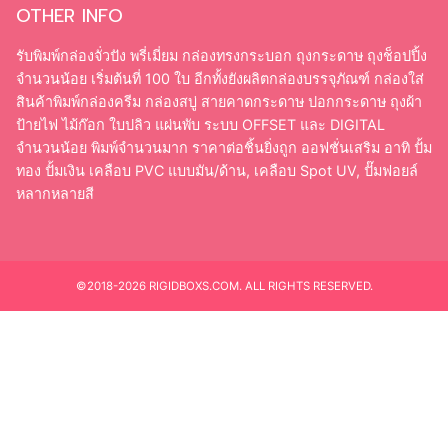
OTHER INFO
รับพิมพ์กล่องจั่วปัง พรี่เมี่ยม กล่องทรงกระบอก ถุงกระดาษ ถุงช็อปปิ้ง
จำนวนน้อย เริ่มต้นที่ 100 ใบ อีกทั้งยังผลิตกล่องบรรจุภัณฑ์ กล่องใส่
สินค้าพิมพ์กล่องครีม กล่องสบู่ สายคาดกระดาษ ปอกกระดาษ ถุงผ้า
ป้ายไฟ ไม้ก๊อก ใบปลิว แผ่นพับ ระบบ OFFSET และ DIGITAL
จำนวนน้อย พิมพ์จำนวนมาก ราคาต่อชิ้นยิ่งถูก ออฟชั่นเสริม อาทิ ปั้ม
ทอง ปั้มเงิน เคลือบ PVC แบบมัน/ด้าน, เคลือบ Spot UV, ปั๊มฟอยล์
หลากหลายสี
©2018-2026 RIGIDBOXS.COM. ALL RIGHTS RESERVED.