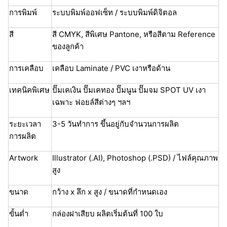
การพิมพ์
ระบบพิมพ์ออฟเซ็ท / ระบบพิมพ์ดิจิตอล
สี
สี CMYK, สีพิเศษ Pantone, หรือสีตาม Reference
ของลูกค้า
การเคลือบ
เคลือบ Laminate / PVC เงาหรือด้าน
เทคนิคพิเศษ
ปั๊มเคเงิน ปั๊มเคทอง ปั๊มนูน ปั๊มจม SPOT UV เงา
เฉพาะ ฟอยล์สีต่างๆ ฯลฯ
ระยะเวลา
3-5 วันทำการ ขึ้นอยู่กับจำนวนการผลิต
การผลิต
Artwork
Illustrator (.AI), Photoshop (.PSD) / ไฟล์คุณภาพ
สูง
ขนาด
กว้าง x ลึก x สูง / ขนาดที่กำหนดเอง
ขั้นต่ำ
กล่องฝาเสียบ ผลิตเริ่มต้นที่ 100 ใบ