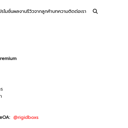
ปรโมชั่น
ผลงาน
รีวิวจากลูกค้า
บทความ
ติดต่อเรา
 Premium
าร
า
ineOA:
@rigidboxs