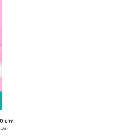
00 บาท
้เลย