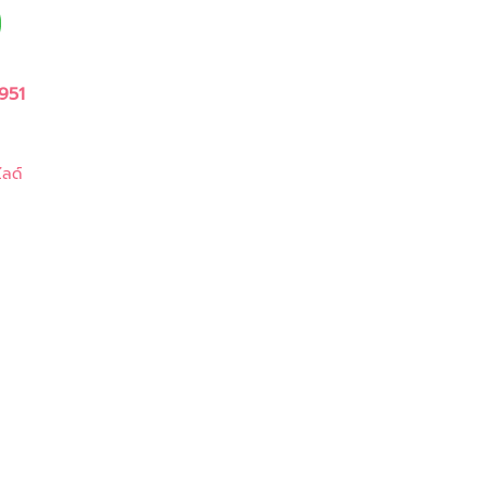
951
ลด์