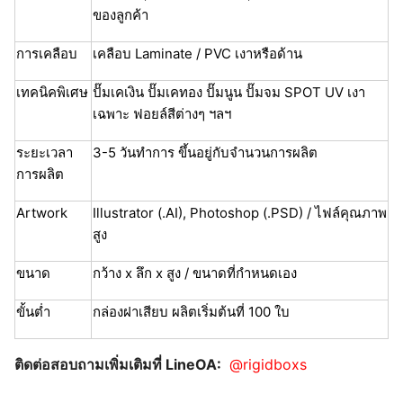
ของลูกค้า
การเคลือบ
เคลือบ Laminate / PVC เงาหรือด้าน
เทคนิคพิเศษ
ปั๊มเคเงิน ปั๊มเคทอง ปั๊มนูน ปั๊มจม SPOT UV เงา
เฉพาะ ฟอยล์สีต่างๆ ฯลฯ
ระยะเวลา
3-5 วันทำการ ขึ้นอยู่กับจำนวนการผลิต
การผลิต
Artwork
Illustrator (.AI), Photoshop (.PSD) / ไฟล์คุณภาพ
สูง
ขนาด
กว้าง x ลึก x สูง / ขนาดที่กำหนดเอง
ขั้นต่ำ
กล่องฝาเสียบ ผลิตเริ่มต้นที่ 100 ใบ
ติดต่อสอบถามเพิ่มเติมที่ LineOA:
@rigidboxs