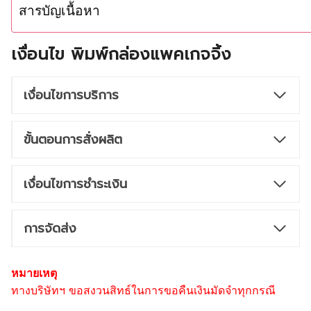
สารบัญเนื้อหา
เงื่อนไข พิมพ์กล่องแพคเกจจิ้ง
เงื่อนไขการบริการ
ขั้นตอนการสั่งผลิต
เงื่อนไขการชำระเงิน
การจัดส่ง
หมายเหตุ
ทางบริษัทฯ ขอสงวนสิทธ์ในการขอคืนเงินมัดจำทุกกรณี