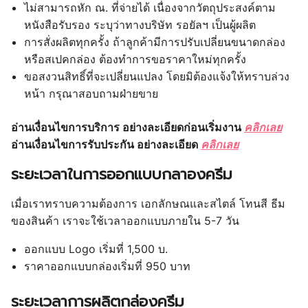
ไม่สามารถหัก ณ. ที่จ่ายได้ เนื่องจากวัตถุประสงค์ตาม
หนังสือรับรอง ระบุว่าทางบริษัท รอยัลฯ เป็นผู้ผลิต
การสั่งผลิตทุกครั้ง ถ้าลูกค้ามีการปรับเปลี่ยนขนาดกล่อง
หรือสเปคกล่อง ต้องทำการขอราคาใหม่ทุกครั้ง
ขอสงวนสิทธิ์ที่จะเปลี่ยนแปลง โดยมิต้องแจ้งให้ทราบล่วง
หน้า กรุณาสอบถามฝ่ายขาย
อ่านเงื่อนไขการบริการ อย่างละเอียดก่อนเริ่มงาน
คลิกเลย
อ่านเงื่อนไขการรับประกัน อย่างละเอียด
คลิกเลย
ระยะเวลาในการออกแบบกลาองครีม
เมื่อเราทราบความต้องการ เอกลักษณและสไตล์ โทนสี ธีม
ของสินค้า เราจะใช้เวลาออกแบบภายใน 5-7 วัน
ออกแบบ Logo เริ่มที่ 1,500 บ.
ราคาออกแบบกล่องเริ่มที่ 950 บาท
ระยะเวลาการผลิตกล่องครีม