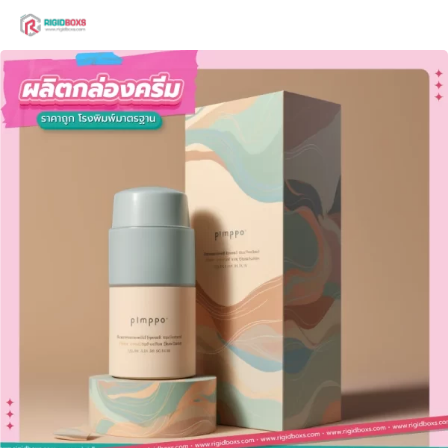
Skip
to
Search
content
for: