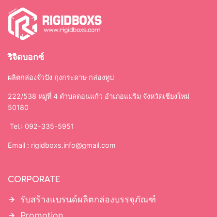
ริจิดบอกซ์
ผลิตกล่องจั่วปัง ถุงกระดาษ กล่องทูป
222/538 หมู่ที่ 4 ตำบลดอนแก้ว อำเภอแม่ริม จังหวัดเชียงใหม่
50180
Tel.: 092-335-5951
Email :
rigidboxs.info@gmail.com
CORPORATE
รับสร้างแบรนด์ผลิตกล่องบรรจุภัณฑ์
Promotion