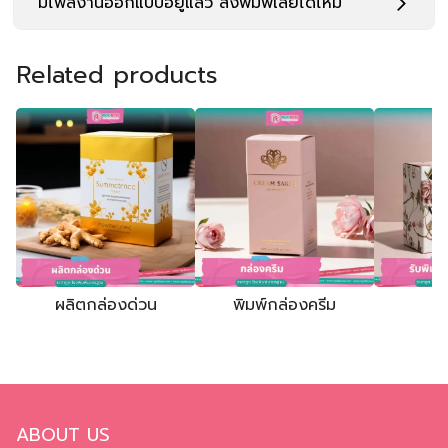
มีไฟล์งานออกแบบอยู่แล้ว สั่งพิมพ์เลยได้ไหม
Related products
ผลิตกล่องด่วน
พิมพ์กล่องครีม
โ
ABOUT US