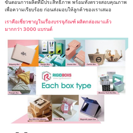
ขั้นตอนการผลิตที่มีประสิทธิภาพ พร้อมทั้งตรวจสอบคุณภาพ
เพื่อความเรียบร้อย ก่อนส่งมอบให้ลูกค้าของเราเสมอ
เราคือเชี่ยวชาญในเรื่องบรรจุภัณฑ์ ผลิตกล่องมาแล้ว
มากกว่า 3000 แบรนด์