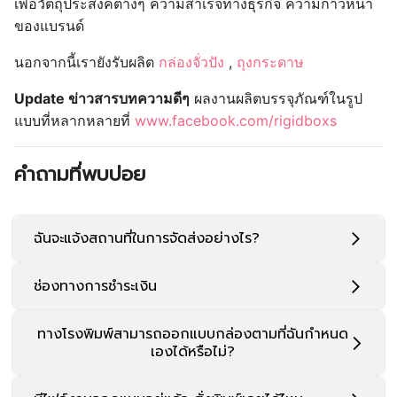
เพื่อวัตถุประสงค์ต่างๆ ความสำเร็จทางธุรกิจ ความก้าวหน้า
ของแบรนด์
นอกจากนี้เรายังรับผลิต
กล่องจั่วปัง
,
ถุงกระดาษ
Update ข่าวสารบทความดีๆ
ผลงานผลิตบรรจุภัณฑ์ในรูป
แบบที่หลากหลายที่
www.facebook.com/rigidboxs
คำถามที่พบบ่อย
ฉันจะแจ้งสถานที่ในการจัดส่งอย่างไร?
ช่องทางการชำระเงิน
ทางโรงพิมพ์สามารถออกแบบกล่องตามที่ฉันกำหนด
เองได้หรือไม่?