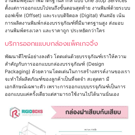
งานพิมพ์คุณภาพมาตรฐานสากล แบบ One Stop Services
ตั้งแต่การออกแบบไปจนถึงขั้นตอนสุดท้าย งานพิมพ์ด้วยระบบ
ออฟเซ็ท (Offset) และระบบดิจิตอล (Digital) ทันสมัย เน้น
การผลิตงานพิมพ์กล่องบรรจุภัณฑ์ที่มีมาตรฐานสูง ส่งมอบ
งานพิมพ์ตรงเวลา และราคาถูก ประหยัดกว่าใคร
บริการออกแแบบกล่องแพ็คเกจจิ้ง
พัฒนาดีไซน์อย่างลงตัว โดดเด่นด้วยบรรจุภัณฑ์เราให้ความ
สำคัญกับการออกแบบกล่องบรรจุภัณฑ์ (Design
Packaging) ด้วยความโดดเด่นในการสร้างสรรค์งานของเรา
จะทำให้ผลิตภัณฑ์ของลูกค้าเป็นที่จดจำ สะดุดตา มี
เอกลักษณ์เฉพาะตัว เพราะการออกแบบบรรจุภัณฑ์เป็นการ
ออกแบบแค่ครั้งเดียวแต่สามารถใช้งานไปได้นานนั่นเอง