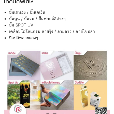
เทคนิคพิเศษ
ปั๊มเคทอง / ปั๊มเคเงิน
ปั๊มนูน / ปั๊มจม / ปั๊มฟอยล์สีต่างๆ
ปั๊ม SPOT UV
เคลือบโฮโลแกรม ลายรุ้ง / ลายดาว / ลายไข่ปลา
ป๊อปอัพลายต่างๆ