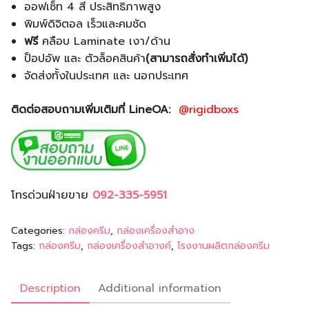
ออฟเซ็ท 4 สี ประสิทธิภาพสูง
พิมพ์ดิจิตอล เร็วและคมชัด
ฟรี
คลือบ Laminate เงา/ด้าน
ป็อปอัพ และ ตัวล็อคสินค้า
(สามารถสั่งทำเพิ่มได้)
จัดส่งทั้งในประเทศ และ นอกประเทศ
ติดต่อสอบถามเพิ่มเติมที่ LineOA:
@rigidboxs
โทรด่วนฝ่ายขาย
092-335-5951
Categories:
กล่องครีม
,
กล่องเครื่องสำอาง
Tags:
กล่องครีม
,
กล่องเครื่องสำอางค์
,
โรงงานผลิตกล่องครีม
Description
Additional information