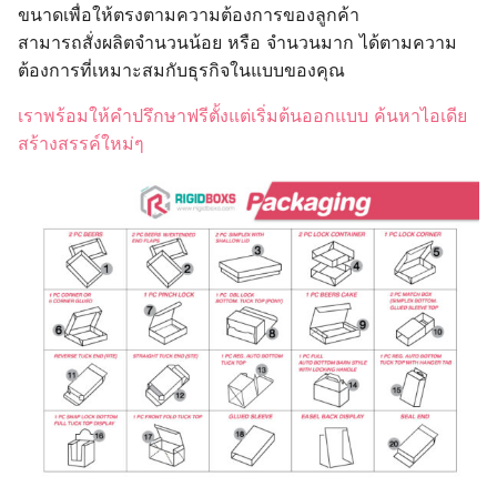
ขนาดเพื่อให้ตรงตามความต้องการของลูกค้า
สามารถสั่งผลิตจำนวนน้อย หรือ จำนวนมาก ได้ตามความ
ต้องการที่เหมาะสมกับธุรกิจในแบบของคุณ
เราพร้อมให้คำปรึกษาฟรีตั้งแต่เริ่มต้นออกแบบ ค้นหาไอเดีย
สร้างสรรค์ใหม่ๆ