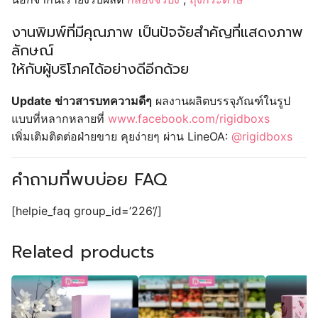
งานพิมพ์ที่มีคุณภาพ เป็นปัจจัยสำคัญที่แสดงภาพ
ลักษณ์
ให้กับผู้บริโภคได้อย่างดีอีกด้วย
Update ข่าวสารบทความดีๆ
ผลงานผลิตบรรจุภัณฑ์ในรูป
แบบที่หลากหลายที่
www.facebook.com/rigidboxs
เพิ่มเติมติดต่อฝ่ายขาย คุยง่ายๆ ผ่าน LineOA:
@rigidboxs
คำถามที่พบบ่อย FAQ
[helpie_faq group_id=’226’/]
Related products