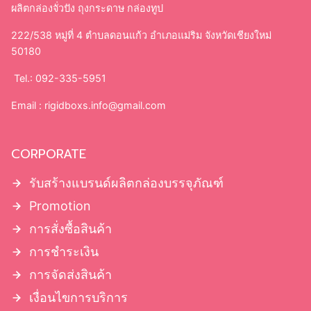
ผลิตกล่องจั่วปัง ถุงกระดาษ กล่องทูป
222/538 หมู่ที่ 4 ตำบลดอนแก้ว อำเภอแม่ริม จังหวัดเชียงใหม่
50180
Tel.: 092-335-5951
Email :
rigidboxs.info@gmail.com
CORPORATE
รับสร้างแบรนด์ผลิตกล่องบรรจุภัณฑ์
Promotion
การสั่งซื้อสินค้า
การชำระเงิน
การจัดส่งสินค้า
เงื่อนไขการบริการ