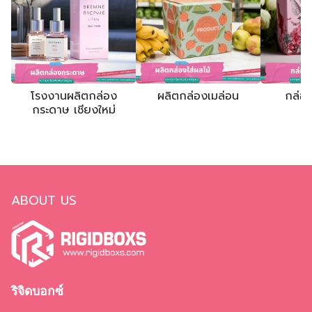
โรงงานผลิตกล่อง
ผลิตกล่องเมล่อน
กล่องเ
กระดาษ เชียงใหม่
ABOUT US
ริจิดบอกซ์