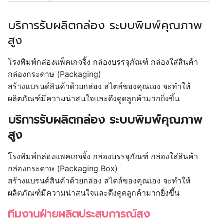
บริการรับผลิตกล่อง ระบบพิมพ์คุณภาพ
สูง
โรงพิมพ์กล่องแพ็คเกจจิ้ง กล่องบรรจุภัณฑ์ กล่องใส่สินค้า
กล่องกระดาษ (Packaging)
สร้างแบรนด์สินค้าด้วยกล่อง สไตล์ของคุณเอง จะทำให้
ผลิตภัณฑ์มีความน่าสนใจและดึงดูดลูกค้ามากยิ่งขึ้น
บริการรับผลิตกล่อง ระบบพิมพ์คุณภาพ
สูง
โรงพิมพ์กล่องแพคเกจจิ้ง กล่องบรรจุภัณฑ์ กล่องใส่สินค้า
กล่องกระดาษ (Packaging Box)
สร้างแบรนด์สินค้าด้วยกล่อง สไตล์ของคุณเอง จะทำให้
ผลิตภัณฑ์มีความน่าสนใจและดึงดูดลูกค้ามากยิ่งขึ้น
ทีมงานฝ่ายผลิตประสบการณ์สูง