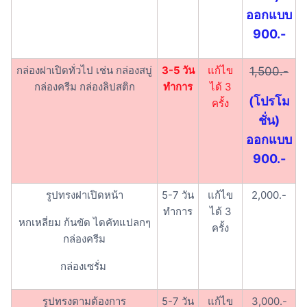
ออกแบบ
900.-
กล่องฝาเปิดทั่วไป เช่น กล่องสบู่
3-5 วัน
แก้ไข
1,500.-
กล่องครีม กล่องลิปสติก
ทำการ
ได้ 3
(โปรโม
ครั้ง
ชั่น)
ออกแบบ
900.-
รูปทรงฝาเปิดหน้า
5-7 วัน
แก้ไข
2,000.-
ทำการ
ได้ 3
หกเหลี่ยม ก้นขัด ไดคัทแปลกๆ
ครั้ง
กล่องครีม
กล่องเซรั่ม
รูปทรงตามต้องการ
5-7 วัน
แก้ไข
3,000.-