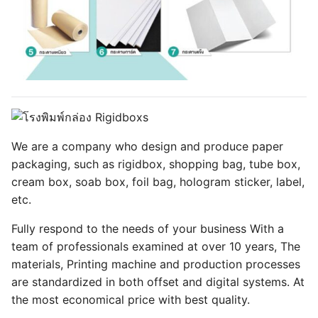
We are a company who design and produce paper
packaging, such as rigidbox, shopping bag, tube box,
cream box, soab box, foil bag, hologram sticker, label,
etc.
Fully respond to the needs of your business With a
team of professionals examined at over 10 years, The
materials, Printing machine and production processes
are standardized in both offset and digital systems. At
the most economical price with best quality.