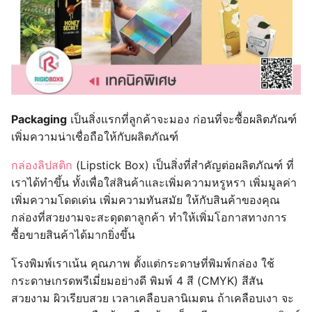
Packaging
เป็นสิ่งแรกที่ลูกค้าจะมอง ก่อนที่จะซื้อผลิตภัณฑ์
เพิ่มความน่าเชื่อถือให้กับผลิตภัณฑ์
กล่องลิปสติก
(Lipstick Box) เป็นสิ่งที่สำคัญต่อผลิตภัณฑ์ ที่
เราได้ทำขึ้น ทั้งเพื่อใส่สินค้าและเพิ่มความหรูหรา เพิ่มมูลค่า
เพิ่มความโดดเด่น เพิ่มความทันสมัย ให้กับสินค้าของคุณ
กล่องที่สวยงามจะสะดุดตาลูกค้า ทำให้เพิ่มโอกาสทางการ
ซื้อขายสินค้าได้มากยิ่งขึ้น
โรงพิมพ์เราเน้น คุณภาพ ตั้งแต่กระดาษที่พิมพ์กล่อง ใช้
กระดาษเกรดพรีเมี่ยมอย่างดี พิมพ์ 4 สี (CMYK) สีสัน
สวยงาม ผิวเรียบสวย เวลาเคลือบลานิเมตน ถ้าเคลือบเงา จะ