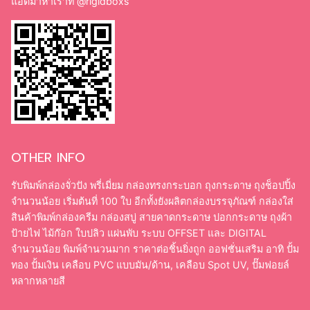
แอดมาหาเราที่
@rigidboxs
OTHER INFO
รับพิมพ์กล่องจั่วปัง พรี่เมี่ยม กล่องทรงกระบอก ถุงกระดาษ ถุงช็อปปิ้ง
จำนวนน้อย เริ่มต้นที่ 100 ใบ อีกทั้งยังผลิตกล่องบรรจุภัณฑ์ กล่องใส่
สินค้าพิมพ์กล่องครีม กล่องสบู่ สายคาดกระดาษ ปอกกระดาษ ถุงผ้า
ป้ายไฟ ไม้ก๊อก ใบปลิว แผ่นพับ ระบบ OFFSET และ DIGITAL
จำนวนน้อย พิมพ์จำนวนมาก ราคาต่อชิ้นยิ่งถูก ออฟชั่นเสริม อาทิ ปั้ม
ทอง ปั้มเงิน เคลือบ PVC แบบมัน/ด้าน, เคลือบ Spot UV, ปั๊มฟอยล์
หลากหลายสี