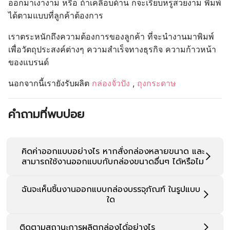
ออกมาเงางาม หรือ ถ้าเคลือบด้าน ก็จะเรียบหรูสวยงาม พิมพ์
ได้ตามแบบที่ลูกค้าต้องการ
เราตระหนักถึงความต้องการของลูกค้า ที่จะนำงานมาพิมพ์
เพื่อวัตถุประสงค์ต่างๆ ความสำเร็จทางธุรกิจ ความก้าวหน้า
ของแบรนด์
นอกจากนี้เรายังรับผลิต
กล่องจั่วปัง
,
ถุงกระดาษ
คำถามที่พบบ่อย
คิดค่าออกแบบอย่างไร หากสั่งกล่องหลายขนาด และ
สามารถใช้งานออกแบบกับกล่องขนาดอื่นๆ ได้หรือไม
ฉันจะเห็นชิ้นงานออกแบบกล่องบรรจุภัณฑ์ ในรูปแบบ
ใด
ติดตามสถานะการผลิตกล่องได้่อย่างไร