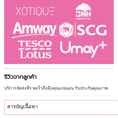
รีวิวจากลูกค้า
บริการจัดส่งที่รวดเร็วถึงมือคุณแน่นอน รับประกันคุณภาพ
สารบัญเนื้อหา