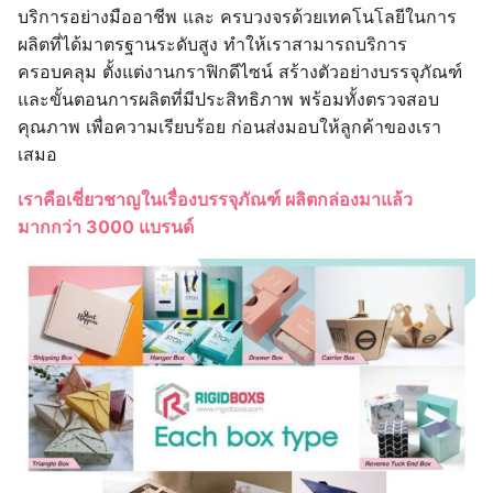
บริการอย่างมืออาชีพ และ ครบวงจรด้วยเทคโนโลยีในการ
ผลิตที่ได้มาตรฐานระดับสูง ทำให้เราสามารถบริการ
ครอบคลุม ตั้งแต่งานกราฟิกดีไซน์ สร้างตัวอย่างบรรจุภัณฑ์
และขั้นตอนการผลิตที่มีประสิทธิภาพ พร้อมทั้งตรวจสอบ
คุณภาพ เพื่อความเรียบร้อย ก่อนส่งมอบให้ลูกค้าของเรา
เสมอ
เราคือเชี่ยวชาญในเรื่องบรรจุภัณฑ์ ผลิตกล่องมาแล้ว
มากกว่า 3000 แบรนด์