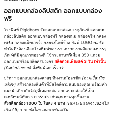
ออกแบบกล่องลิปสติก ออกแบบกล่อง
ฟรี
โรงพิมพ์ Rigidboxs รับออกแบบกล่องบรรจุภัณฑ์ ออกแบบ
กล่องลิปสติก ออกแบบกล่องฟรี กล่องขนม กล่องครีม กล่อง
เซรั่ม กล่องแพ็คเกจจิ้ง กล่องสไลด์ข้าง
พิมพ์ LOGO คมชัด
ทำไมถึงต้องเลือกโรงพิมพ์ของเรา เพราะเราผลิตกล่องบรรจุ
ภัณฑ์ที่มีคุณภาพอย่างดี ใช้กระดาษพรีเมี่ยม 350 แกรม
ออกแบบพร้อมผลิตครบวงจร
ผลิตด่วนเพียงแค่ 3 วัน เท่านั้น
(ติดต่อฝ่ายขาย)
สั่งพิมพ์เลย เร็วกว่า
บริการ ออกแบบกล่องสวยๆ ทีมงานมืออาชีพ
(ตามเงื่อนไข
บริษัท)
สร้างกล่องสินค้าที่มีสไตล์ตามแบบของคุณ พร้อมคำ
แนะนำเกี่ยวกับวัสดุที่เหมาะสม ออกแบบกล่องให้เป็น
เอกลักษณ์กับเรา เรารับประกันคุณภาพทุกชิ้นงาน
สั่งผลิตกล่อง 1000 ใบ ใบละ 4 บาท
(เฉพาะขนาดกางออกไม่
เกิน A5) ราคายังไม่รวมออฟชั่นเสริม