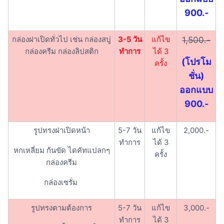
900.-
กล่องฝาเปิดทั่วไป เช่น กล่องสบู่
3-5 วัน
แก้ไข
1,500.-
กล่องครีม กล่องลิปสติก
ทำการ
ได้ 3
(โปรโม
ครั้ง
ชั่น)
ออกแบบ
900.-
รูปทรงฝาเปิดหน้า
5-7 วัน
แก้ไข
2,000.-
ทำการ
ได้ 3
หกเหลี่ยม ก้นขัด ไดคัทแปลกๆ
ครั้ง
กล่องครีม
กล่องเซรั่ม
รูปทรงตามต้องการ
5-7 วัน
แก้ไข
3,000.-
ทำการ
ได้ 3