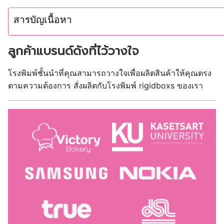
สารบัญเนื้อหา
ลูกค้าแบรนด์ดังที่ไว้วางใจ
โรงพิมพ์ชั้นนำที่คุณสามารถวางใจเพื่อผลิตสินค้าให้คุณตรง
ตามความต้องการ สั่งผลิตกับโรงพิมพ์ rigidboxs ของเรา