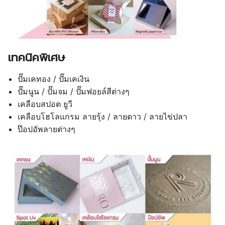
เทคนิคพิเศษ
ปั๊มเคทอง / ปั๊มเคเงิน
ปั๊มนูน / ปั๊มจม / ปั๊มฟอยล์สีต่างๆ
เคลือบสปอต ยูวี
เคลือบโฮโลแกรม ลายรุ้ง / ลายดาว / ลายไข่ปลา
ป๊อปอัพลายต่างๆ