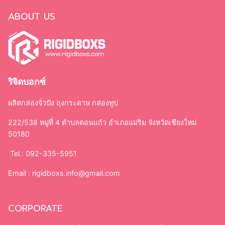
ABOUT US
ริจิดบอกซ์
ผลิตกล่องจั่วปัง ถุงกระดาษ กล่องทูป
222/538 หมู่ที่ 4 ตำบลดอนแก้ว อำเภอแม่ริม จังหวัดเชียงใหม่
50180
Tel.: 092-335-5951
Email :
rigidboxs.info@gmail.com
CORPORATE