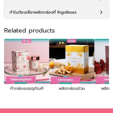
ทำไมต้องเลือกผลิตกล่องที่ Rigidboxs
Related products
ทำกล่องบรรจุภัณฑ์
ผลิตกล่องด่วน
ผลิตก