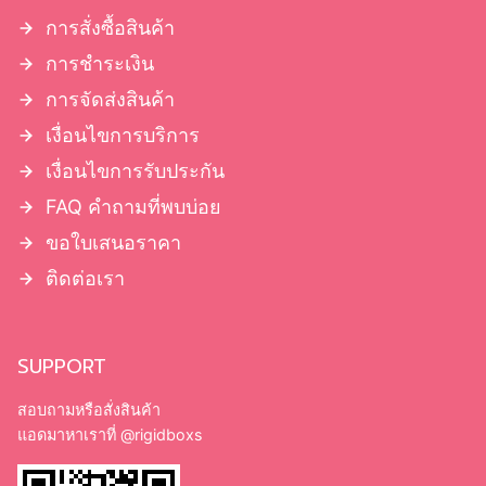
แอดมาหาเราที่
@rigidboxs
OTHER INFO
รับพิมพ์กล่องจั่วปัง พรี่เมี่ยม กล่องทรงกระบอก ถุงกระดาษ ถุงช็อปปิ้ง
จำนวนน้อย เริ่มต้นที่ 100 ใบ อีกทั้งยังผลิตกล่องบรรจุภัณฑ์ กล่องใส่
สินค้าพิมพ์กล่องครีม กล่องสบู่ สายคาดกระดาษ ปอกกระดาษ ถุงผ้า
ป้ายไฟ ไม้ก๊อก ใบปลิว แผ่นพับ ระบบ OFFSET และ DIGITAL
จำนวนน้อย พิมพ์จำนวนมาก ราคาต่อชิ้นยิ่งถูก ออฟชั่นเสริม อาทิ ปั้ม
ทอง ปั้มเงิน เคลือบ PVC แบบมัน/ด้าน, เคลือบ Spot UV, ปั๊มฟอยล์
หลากหลายสี