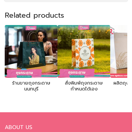
ABOUT US
ริจิดบอกซ์
ผลิตกล่องจั่วปัง ถุงกระดาษ กล่องทูป
222/538 หมู่ที่ 4 ตำบลดอนแก้ว อำเภอแม่ริม จังหวัดเชียงใหม่
50180
Tel.: 092-335-5951
Email :
rigidboxs.info@gmail.com
CORPORATE