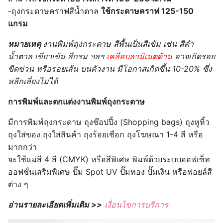
-ถุงกระดาษคราฟสีน้ำตาล
ใช้กระดาษคราฟ 125-150
แกรม
หมายเหตุ
งานพิมพ์ถุงกระดาษ สีพื้นเป็นสีเข้ม เช่น สีดำ
น้ำตาล เขียวเข้ม สีกรม ฯลฯ
เคลือบลามิเนตด้าน
อาจเกิดรอย
ขีดข่วน หรือรอยเส้น บนตัวงาน มีโอกาสเกิดขึ้น 10-20% ซึ่ง
หลีกเลี่ยงไม่ได้
การพิมพ์และตกแต่งงานพิมพ์ถุงกระดาษ
มีการพิมพ์ถุงกระดาษ ถุงช๊อปปิ้ง (Shopping bags) ถุงหูหิ้ว
ถุงใส่ของ ถุงใส่สินค้า ถุงร้อยเชือก ถุงโฆษณา 1-4 สี หรือ
มากกว่า
จะใช้แม่สี 4 สี (CMYK) หรือสีพิเศษ พิมพ์ด้วยระบบออฟเซ็ท
ออฟชั่นเสริมพิเศษ ปั๊ม Spot UV ปั๊มทอง ปั๊มเงิน หรือฟอยล์สี
ต่าง ๆ
อ่านรายละเอียดเพิ่มเติม >>
เงื่อนไขการบริการ