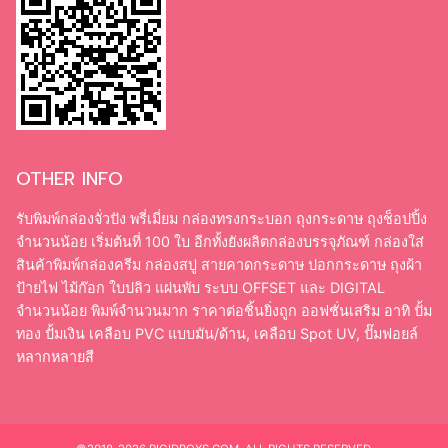
©2018-2026 RIGIDBOXS.COM. ALL RIGHTS RESERVED.