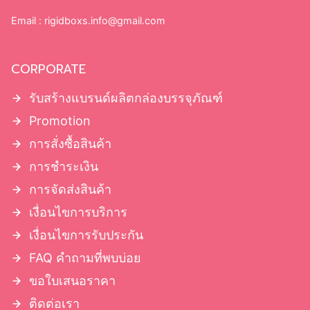
Email :
rigidboxs.info@gmail.com
CORPORATE
รับสร้างแบรนด์ผลิตกล่องบรรจุภัณฑ์
Promotion
การสั่งซื้อสินค้า
การชำระเงิน
การจัดส่งสินค้า
เงื่อนไขการบริการ
เงื่อนไขการรับประกัน
FAQ คำถามที่พบบ่อย
ขอใบเสนอราคา
ติดต่อเรา