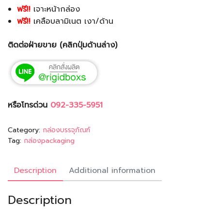
ฟรี!!
เจาะหน้ากล่อง
ฟรี!!
เคลือบลามิเนต เงา/ด้าน
ติดต่อฝ่ายขาย (คลิกปุ่มด้านล่าง)
หรือโทรด่วน
092-335-5951
Category:
กล่องบรรจุภัณฑ์
Tag:
กล่องpackaging
Description
Additional information
Description