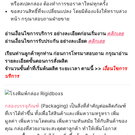
หรือสเปคกล่อง ต้องทำการขอราคาใหม่ทุกครั้ง
ขอสงวนสิทธิ์ที่จะเปลี่ยนแปลง โดยมิต้องแจ้งให้ทราบล่วง
หน้า กรุณาสอบถามฝ่ายขาย
อ่านเงื่อนไขการบริการ อย่างละเอียดก่อนเริ่มงาน
คลิกเลย
อ่านเงื่อนไขการรับประกัน อย่างละเอียด
คลิกเลย
เรียนท่านลูกค้าทุกท่าน ก่อนการโทรมาสอบถาม
กรุณาอ่าน
รายละเอียดขั้นตอนการสั่งผลิต
จำนวนขั้นต่ำที่เริ่มต้นผลิต ระยะเวลา ตามนี้ >>
เงื่อนไขการ
บริการ
กล่องบรรจุภัณฑ์
(Packaging) เป็นสิ่งที่สำคัญต่อผลิตภัณฑ์
ที่เราได้ทำขึ้น ทั้งเพื่อใส่สินค้าและเพิ่มความหรูหรา เพิ่ม
มูลค่า เพิ่มความโดดเด่น เพิ่มความทันสมัย ให้กับสินค้าของ
คุณ กล่องที่สวยงามจะสะดุดตาลูกค้า ทำให้เพิ่มโอกาส