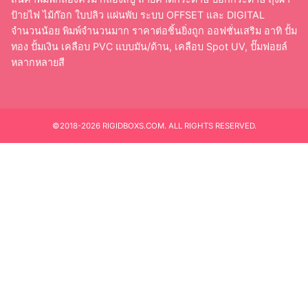
ป้ายไฟ ไม้ก๊อก ใบปลิว แผ่นพับ ระบบ OFFSET และ DIGITAL
จำนวนน้อย พิมพ์จำนวนมาก ราคาต่อชิ้นยิ่งถูก ออฟชั่นเสริม อาทิ ปั้ม
ทอง ปั้มเงิน เคลือบ PVC แบบมัน/ด้าน, เคลือบ Spot UV, ปั๊มฟอยล์
หลากหลายสี
©2018-2026 RIGIDBOXS.COM. ALL RIGHTS RESERVED.