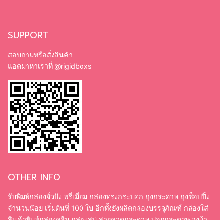
SUPPORT
สอบถามหรือสั่งสินค้า
แอดมาหาเราที่
@rigidboxs
OTHER INFO
รับพิมพ์กล่องจั่วปัง พรี่เมี่ยม กล่องทรงกระบอก ถุงกระดาษ ถุงช็อปปิ้ง
จำนวนน้อย เริ่มต้นที่ 100 ใบ อีกทั้งยังผลิตกล่องบรรจุภัณฑ์ กล่องใส่
สินค้าพิมพ์กล่องครีม กล่องสบู่ สายคาดกระดาษ ปอกกระดาษ ถุงผ้า