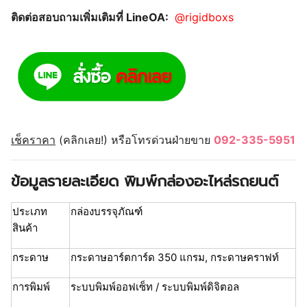
ติดต่อสอบถามเพิ่มเติมที่ LineOA:
@rigidboxs
เช็คราคา
(คลิกเลย!) หรือโทรด่วนฝ่ายขาย
092-335-5951
ข้อมูลรายละเอียด พิมพ์กล่องอะไหล่รถยนต์
ประเภท
กล่องบรรจุภัณฑ์
สินค้า
กระดาษ
กระดาษอาร์ตการ์ด 350 แกรม, กระดาษคราฟท์
การพิมพ์
ระบบพิมพ์ออฟเซ็ท / ระบบพิมพ์ดิจิตอล