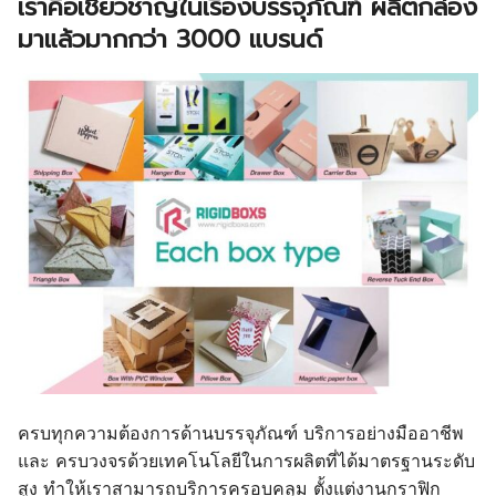
เราคือเชี่ยวชาญในเรื่องบรรจุภัณฑ์ ผลิตกล่อง
มาแล้วมากกว่า 3000 แบรนด์
ครบทุกความต้องการด้านบรรจุภัณฑ์ บริการอย่างมืออาชีพ
และ ครบวงจรด้วยเทคโนโลยีในการผลิตที่ได้มาตรฐานระดับ
สูง ทำให้เราสามารถบริการครอบคลุม ตั้งแต่งานกราฟิก