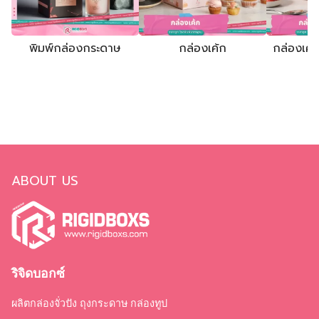
ผลิตกล่องจั่วปัง ถุงกระดาษ กล่องทูป
222/538 หมู่ที่ 4 ตำบลดอนแก้ว อำเภอแม่ริม จังหวัดเชียงใหม่
50180
Tel.: 092-335-5951
Email :
rigidboxs.info@gmail.com
CORPORATE
รับสร้างแบรนด์ผลิตกล่องบรรจุภัณฑ์
Promotion
การสั่งซื้อสินค้า
การชำระเงิน
การจัดส่งสินค้า