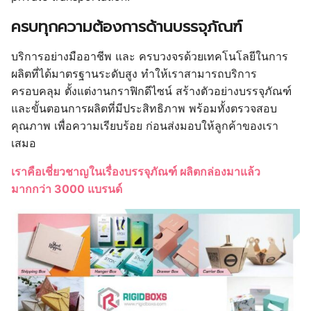
เทคนิคพิเศษ
ปั๊มเคทอง / ปั๊มเคเงิน
ปั๊มนูน / ปั๊มจม / ปั๊มฟอยล์สีต่างๆ
เคลือบสปอต ยูวี
เคลือบโฮโลแกรม ลายรุ้ง / ลายดาว / ลายไข่ปลา
ป๊อปอัพลายต่างๆ