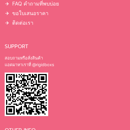
OTHER INFO
รับพิมพ์กล่องจั่วปัง พรี่เมี่ยม กล่องทรงกระบอก ถุงกระดาษ ถุงช็อปปิ้ง
จำนวนน้อย เริ่มต้นที่ 100 ใบ อีกทั้งยังผลิตกล่องบรรจุภัณฑ์ กล่องใส่
สินค้าพิมพ์กล่องครีม กล่องสบู่ สายคาดกระดาษ ปอกกระดาษ ถุงผ้า
ป้ายไฟ ไม้ก๊อก ใบปลิว แผ่นพับ ระบบ OFFSET และ DIGITAL
จำนวนน้อย พิมพ์จำนวนมาก ราคาต่อชิ้นยิ่งถูก ออฟชั่นเสริม อาทิ ปั้ม
ทอง ปั้มเงิน เคลือบ PVC แบบมัน/ด้าน, เคลือบ Spot UV, ปั๊มฟอยล์
หลากหลายสี
©2018-2026 RIGIDBOXS.COM. ALL RIGHTS RESERVED.