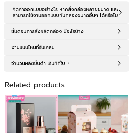
พิมพ์กล่องกระดาษ
กล่องเค้ก
กล่องเค้กส
ABOUT US
ริจิดบอกซ์