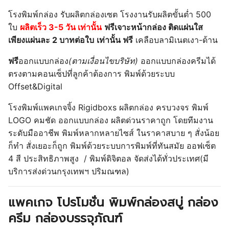
โรงพิมพ์กล่อง รับผลิตกล่องเซต โรงงานรับผลิตขั้นต่ำ 500
ใบ
ผลิตเร็ว 3-5 วัน เท่านั้น
ฟรีเจาะหน้ากล่อง ติดแผ่นใส
เพียงแผ่นละ 2 บาทต่อใบ
เท่านั้น
ฟรี
เคลือบลามิเนตเงา-ด้าน
ฟรี
ออกแบบกล่อง
(ตามเงื่อนไขบริษัท)
ออกแบบกล่องครีมได้
ตรงตามคอนเซ็ปที่ลูกค้าต้องการ พิมพ์ด้วยระบบ
Offset&Digital
โรงพิมพ์แพคเกจจิ้ง Rigidboxs
ผลิตกล่อง ครบวงจร พิมพ์
LOGO คมชัด ออกแบบกล่อง ผลิตด่วนราคาถูก โดยทีมงาน
ระดับมืออาชีพ
พิมพ์หลากหลายไซส์ ในราคาสบาย ๆ สั่งน้อย
ก็ทำ สั่งเยอะก็ถูก
พิมพ์ด้วยระบบการพิมพ์ที่ทันสมัย ออฟเซ็ต
4 สี ประสิทธิภาพสูง / พิมพ์ดิจิตอล
จัดส่งได้ทั่วประเทศ(มี
บริการส่งด่วนกรุงเทพฯ ปริมณฑล)
แพคเกจ โปรโมชั่น พิมพ์กล่องสบู่ กล่อง
ครีม กล่องบรรจุภัณฑ์