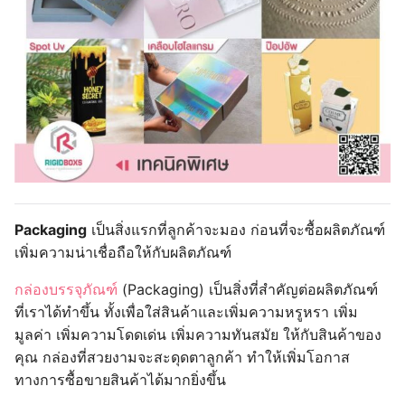
คุณ กล่องที่สวยงามจะสะดุดตาลูกค้า ทำให้เพิ่มโอกาส
ทางการซื้อขายสินค้าได้มากยิ่งขึ้น
โรงพิมพ์เราเน้น คุณภาพ ตั้งแต่กระดาษที่พิมพ์กล่อง ใช้
กระดาษเกรดพรีเมี่ยมอย่างดี พิมพ์ 4 สี (CMYK) สีสัน
สวยงาม ผิวเรียบสวย เวลาเคลือบลานิเมตน ถ้าเคลือบเงา จะ
ออกมาเงางาม หรือ ถ้าเคลือบด้าน ก็จะเรียบหรูสวยงาม พิมพ์
ได้ตามแบบที่ลูกค้าต้องการ
เราตระหนักถึงความต้องการของลูกค้า ที่จะนำงานมาพิมพ์
เพื่อวัตถุประสงค์ต่างๆ ความสำเร็จทางธุรกิจ ความก้าวหน้า
ของแบรนด์
นอกจากนี้เรายังรับผลิต
กล่องจั่วปัง
,
ถุงกระดาษ
งานพิมพ์ที่มีคุณภาพ เป็นปัจจัยสำคัญที่แสดงภาพลักษณ์
ให้
กับผู้บริโภคได้อย่างดีอีกด้วย
Update ข่าวสารบทความดีๆ
ผลงานผลิตบรรจุภัณฑ์ในรูปแบบที่หลากหลาย
ที่
www.facebook.com/rigidboxs