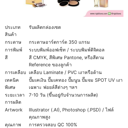
ประเภท
รับผลิตกล่องเซต
สินค้า
กระดาษ
กระดาษอาร์ตการ์ด 350 แกรม
การพิมพ์
ระบบพิมพ์ออฟเซ็ท / ระบบพิมพ์ดิจิตอล
สี
สี CMYK, สีพิเศษ Pantone, หรือสีตาม
Reference ของลูกค้า
การเคลือบ
เคลือบ Laminate / PVC เงาหรือด้าน
เทคนิค
ปั๊มเคเงิน ปั๊มเคทอง ปั๊มนูน ปั๊มจม SPOT UV เงา
พิเศษ
เฉพาะ ฟอยล์สีต่างๆ ฯลฯ
ระยะเวลา
7-10 วัน (ขึ้นอยู่กับจำนวนการผลิต)
การผลิต
Artwork
Illustrator (.AI), Photoshop (.PSD) / ไฟล์
คุณภาพสูง
คุณภาพ
การตรวจสอบ QC 100%