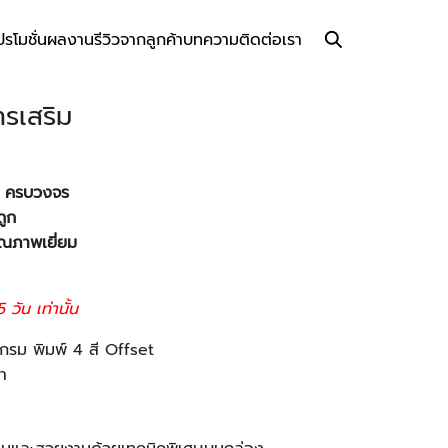
ปรโมชั่น
ผลงาน
รีวิวจากลูกค้า
บทความ
ติดต่อเรา
รเสริม
์ ครบวงจร
ถูก
ณภาพเยี่ยม
วัน เท่านั้น
กรม พิมพ์ 4 สี Offset
า