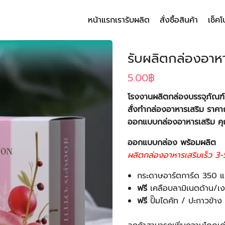
หน้าแรก
เรารับผลิต
สั่งซื้อสินค้า
เช็คโ
arch
r:
รับผลิตกล่องอาหา
5.00
฿
โรงงานผลิตกล่องบรรจุภัณฑ
สั่งทำกล่องอาหารเสริม ราคา
ออกแบบกล่องอาหารเสริม คุ
ออกแบบกล่อง พร้อมผลิต
ผลิตกล่องอาหารเสริมเร็ว 3-5 
กระดาษอาร์ตการ์ด 350 แ
ฟรี
เคลือบลามิเนตด้าน/เง
ฟรี
ปั๊มไดคัท / ปะกาวข้าง