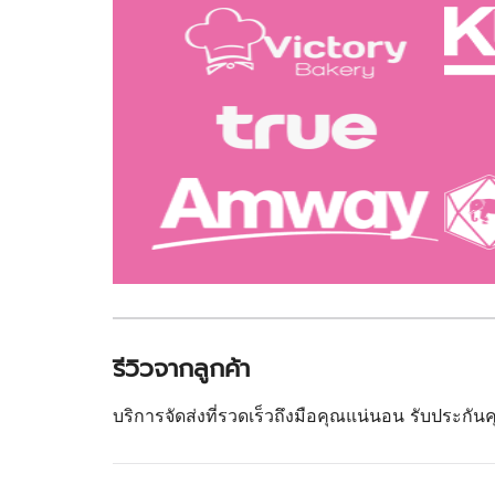
รีวิวจากลูกค้า
บริการจัดส่งที่รวดเร็วถึงมือคุณแน่นอน รับประกั