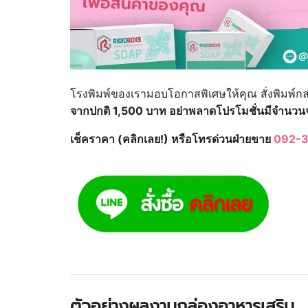
โรงพิมพ์ของเรามอบโอกาสพิเศษให้คุณ สั่งพิมพ์กล
จากปกติ 1,500 บาท อย่าพลาดโปรโมชั่นมีจำนวน
เช็คราคา (คลิกเลย!) หรือโทรด่วนฝ่ายขาย
092-3
ตัวอย่างผลงานกล่องอาหารเสริม