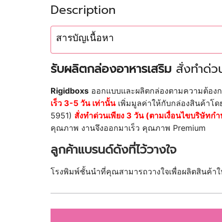
Description
สารบัญเนื้อหา
รับผลิตกล่องอาหารเสริม
สั่งทำด่ว
Rigidboxs
ออกแบบและผลิตกล่องตามความต้องกา
เร็ว 3-5 วัน เท่านั้น
เพิ่มมูลค่าให้กับกล่องสินค้าโ
5951)
สั่งทำด่วนเพียง 3 วัน (ตามเงื่อนไขบริษัท
คุณภาพ งานจึงออกมาเร็ว คุณภาพ Premium
ลูกค้าแบรนด์ดังที่ไว้วางใจ
โรงพิมพ์ชั้นนำที่คุณสามารถวางใจเพื่อผลิตสินค้า