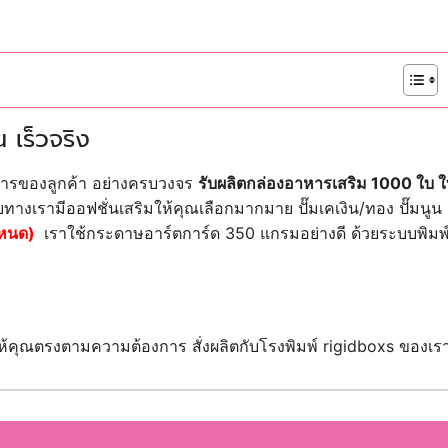
น เร็วจริง
รของลูกค้า อย่างครบวงจร
รับผลิตกล่องอาหารเสริม 1000 ใบ 
ดยทางเรามีออฟชั่นเสริมให้คุณเลือกมากมาย ปั๊มเคเงิน/ทอง ปั๊มนูน
กำหนด)
เราใช้กระดาษอาร์ตการ์ด 350 แกรมอย่างดี ด้วยระบบพิม
ให้คุณตรงตามความต้องการ สั่งผลิตกับโรงพิมพ์ rigidboxs ของเร