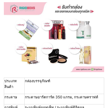
ประเภท
กล่องบรรจุภัณฑ์
สินค้า
กระดาษ
กระดาษอาร์ตการ์ด 350 แกรม, กระดาษคราฟท์
การพิมพ์
ระบบพิมพ์ออฟเซ็ท / ระบบพิมพ์ดิจิตอล