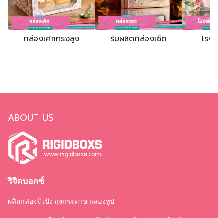
กล่องเค้กทรงสูง
รับผลิตกล่องเซ็ต
โรงพ
ABOUT US
ริจิดบอกซ์
ผลิตกล่องจั่วปัง ถุงกระดาษ กล่องทูป