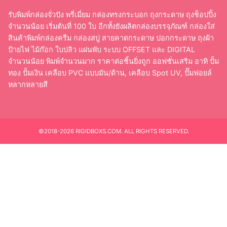
รับพิมพ์กล่องจั่วปัง พรี่เมี่ยม กล่องทรงกระบอก ถุงกระดาษ ถุงช็อปปิ้ง
จำนวนน้อย เริ่มต้นที่ 100 ใบ อีกทั้งยังผลิตกล่องบรรจุภัณฑ์ กล่องใส่
สินค้าพิมพ์กล่องครีม กล่องสบู่ สายคาดกระดาษ ปอกกระดาษ ถุงผ้า
ป้ายไฟ ไม้ก๊อก ใบปลิว แผ่นพับ ระบบ OFFSET และ DIGITAL
จำนวนน้อย พิมพ์จำนวนมาก ราคาต่อชิ้นยิ่งถูก ออฟชั่นเสริม อาทิ ปั้ม
ทอง ปั้มเงิน เคลือบ PVC แบบมัน/ด้าน, เคลือบ Spot UV, ปั๊มฟอยล์
หลากหลายสี
©2018-2026 RIGIDBOXS.COM. ALL RIGHTS RESERVED.