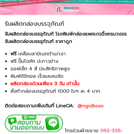
รับผลิตกล่องบรรจุภัณฑ์
รับผลิตกล่องบรรจุภัณฑ์
โรงพิมพ์กล่องแพคเกจจิ้งครบวงจร
รับผลิตกล่องบรรจุภัณฑ์ ราคาถูก
ฟรี
เคลือบลามิเนตด้าน/เงา
ฟรี ปั๊มไดคัท ปะกาวข้าง
ออฟเซ็ท 4 สี ประสิทธิภาพสูง
พิมพ์ดิจิตอล เร็วและคมชัด
ผลิตกล่องด่วนเพียง 3 วัน เท่านั้น
สั่งทำกล่องบรรจุภัณฑ์ 1000 ใบๆ ละ 4 บาท
ติดต่อสอบถามเพิ่มเติมที่ LineOA:
@rigidboxs
โทรด่วนฝ่ายขาย
092-335-