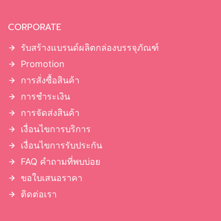
SUPPORT
สอบถามหรือสั่งสินค้า
แอดมาหาเราที่
@rigidboxs
OTHER INFO
รับพิมพ์กล่องจั่วปัง พรี่เมี่ยม กล่องทรงกระบอก ถุงกระดาษ ถุงช็อปปิ้ง
จำนวนน้อย เริ่มต้นที่ 100 ใบ อีกทั้งยังผลิตกล่องบรรจุภัณฑ์ กล่องใส่
สินค้าพิมพ์กล่องครีม กล่องสบู่ สายคาดกระดาษ ปอกกระดาษ ถุงผ้า