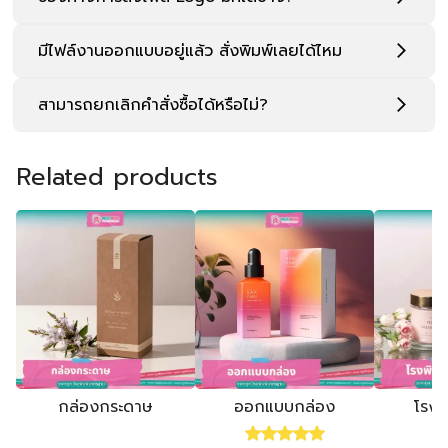
Rated
5.00
out of 5
ABOUT US
ริจิดบอกซ์
ผลิตกล่องจั่วปัง ถุงกระดาษ กล่องทูป
222/538 หมู่ที่ 4 ตำบลดอนแก้ว อำเภอแม่ริม จังหวัดเชียงใหม่
50180
Tel.: 092-335-5951