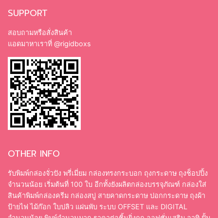
ป้ายไฟ ไม้ก๊อก ใบปลิว แผ่นพับ ระบบ OFFSET และ DIGITAL
จำนวนน้อย พิมพ์จำนวนมาก ราคาต่อชิ้นยิ่งถูก ออฟชั่นเสริม อาทิ ปั้ม
ทอง ปั้มเงิน เคลือบ PVC แบบมัน/ด้าน, เคลือบ Spot UV, ปั๊มฟอยล์
หลากหลายสี
©2018-2026 RIGIDBOXS.COM. ALL RIGHTS RESERVED.