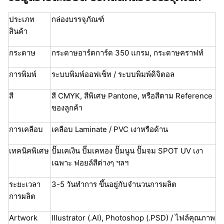
ประเภท
กล่องบรรจุภัณฑ์
สินค้า
กระดาษ
กระดาษอาร์ตการ์ด 350 แกรม, กระดาษคราฟท์
การพิมพ์
ระบบพิมพ์ออฟเซ็ท / ระบบพิมพ์ดิจิตอล
สี
สี CMYK, สีพิเศษ Pantone, หรือสีตาม Reference
ของลูกค้า
การเคลือบ
เคลือบ Laminate / PVC เงาหรือด้าน
เทคนิคพิเศษ
ปั๊มเคเงิน ปั๊มเคทอง ปั๊มนูน ปั๊มจม SPOT UV เงา
เฉพาะ ฟอยล์สีต่างๆ ฯลฯ
ระยะเวลา
3-5 วันทำการ ขึ้นอยู่กับจำนวนการผลิต
การผลิต
Artwork
Illustrator (.AI), Photoshop (.PSD) / ไฟล์คุณภาพ