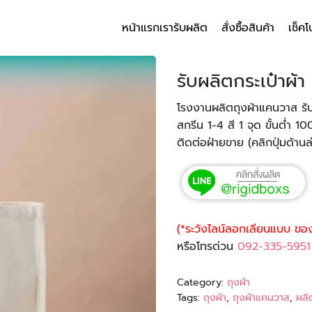
หน้าแรก
เรารับผลิต
สั่งซื้อสินค้า
เช็คโ
arch
r:
รับผลิตกระเป๋าผ้า
โรงงานผลิตถุงผ้าแคนวาส รับผ
สกรีน 1-4 สี 1 จุด ขั้นต่ำ 10
ติดต่อฝ่ายขาย (คลิกปุ่มด้านล
(*ระวังไลน์ลอกเลียนแบบ ของ
หรือโทรด่วน
092-335-5951
Category:
ถุงผ้า
Tags:
ถุงผ้า
,
ถุงผ้าแคนวาส
,
ผลิ