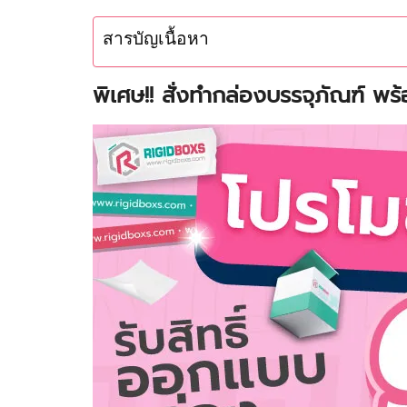
สารบัญเนื้อหา
พิเศษ!! สั่งทำกล่องบรรจุภัณฑ์ พ