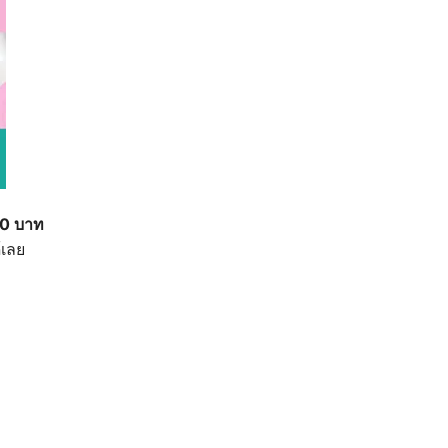
00 บาท
้เลย