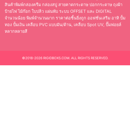
สินค้าพิมพ์กล่องครีม กล่องสบู่ สายคาดกระดาษ ปอกกระดาษ ถุงผ้า
ป้ายไฟ ไม้ก๊อก ใบปลิว แผ่นพับ ระบบ OFFSET และ DIGITAL
จำนวนน้อย พิมพ์จำนวนมาก ราคาต่อชิ้นยิ่งถูก ออฟชั่นเสริม อาทิ ปั้ม
ทอง ปั้มเงิน เคลือบ PVC แบบมัน/ด้าน, เคลือบ Spot UV, ปั๊มฟอยล์
หลากหลายสี
©2018-2026 RIGIDBOXS.COM. ALL RIGHTS RESERVED.