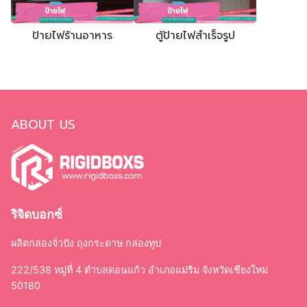
ป้ายไฟร้านอาหาร
ตู้ป้ายไฟสำเร็จรูป
ABOUT US
ริจิดบอกซ์
ผลิตกล่องจั่วปัง ถุงกระดาษ กล่องทูป
222/538 หมู่ที่ 4 ตำบลดอนแก้ว อำเภอแม่ริม จังหวัดเชียงใหม่
50180