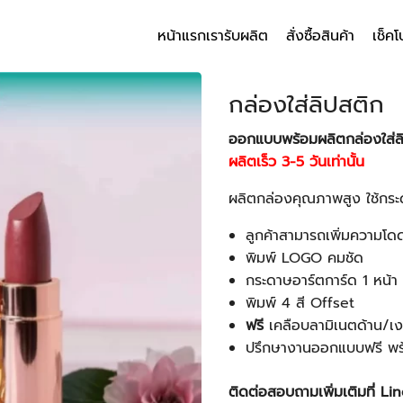
หน้าแรก
เรารับผลิต
สั่งซื้อสินค้า
เช็คโ
arch
r:
กล่องใส่ลิปสติก
ออกแบบพร้อมผลิตกล่องใส่ลิ
ผลิตเร็ว 3-5 วันเท่านั้น
ผลิตกล่องคุณภาพสูง ใช้กระ
ลูกค้าสามารถเพิ่มความโด
พิมพ์ LOGO คมชัด
กระดาษอาร์ตการ์ด 1 หน้
พิมพ์ 4 สี Offset
ฟรี
เคลือบลามิเนตด้าน/เง
ปรึกษางานออกแบบฟรี พ
ติดต่อสอบถามเพิ่มเติมที่ L