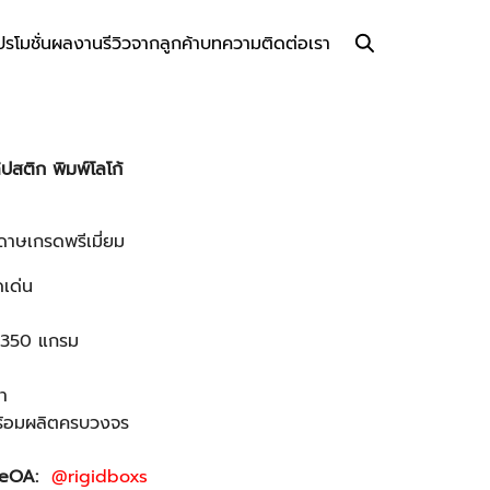
ปรโมชั่น
ผลงาน
รีวิวจากลูกค้า
บทความ
ติดต่อเรา
ปสติก พิมพ์โลโก้
ดาษเกรดพรีเมี่ยม
ดเด่น
า 350 แกรม
า
ร้อมผลิตครบวงจร
ineOA:
@rigidboxs