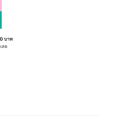
00 บาท
้เลย