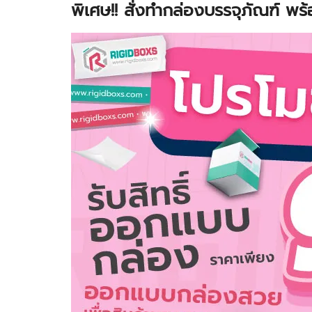
พิเศษ!! สั่งทำกล่องบรรจุภัณฑ์ พ