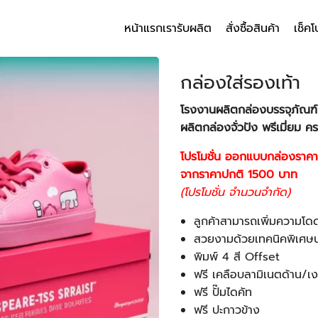
หน้าแรก
เรารับผลิต
สั่งซื้อสินค้า
เช็คโ
arch
r:
กล่องใส่รองเท้า
โรงงานผลิตกล่องบรรจุภัณฑ์ 
ผลิตกล่องจั่วปัง พรีเมี่ยม 
โปรโมชั่น ออกแบบกล่องราค
จากราคาปกติ 1500 บาท
(โปรโมชั่น จำนวนจำกัด)
ลูกค้าสามารถเพิ่มความโด
สวยงามด้วยเทคนิคพิเศษ
พิมพ์ 4 สี Offset
ฟรี เคลือบลามิเนตด้าน/เง
ฟรี ปั๊มไดคัท
ฟรี ปะกาวข้าง