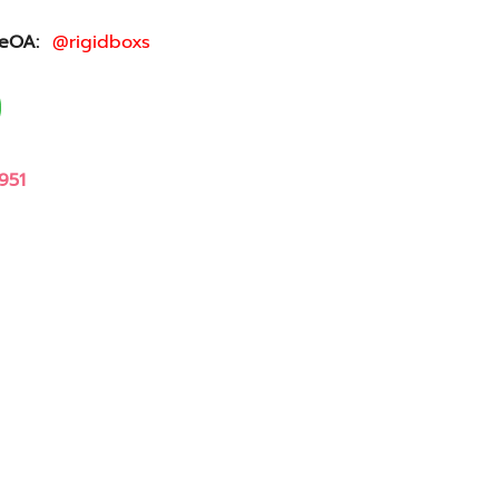
ineOA:
@rigidboxs
951