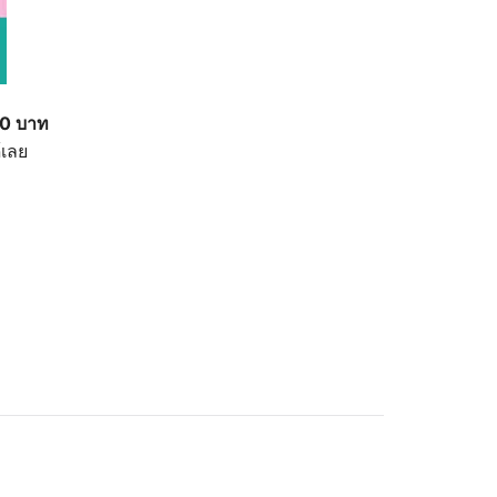
00 บาท
้เลย