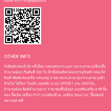
แอดมาหาเราที่
@rigidboxs
OTHER INFO
รับพิมพ์กล่องจั่วปัง พรี่เมี่ยม กล่องทรงกระบอก ถุงกระดาษ ถุงช็อปปิ้ง
จำนวนน้อย เริ่มต้นที่ 100 ใบ อีกทั้งยังผลิตกล่องบรรจุภัณฑ์ กล่องใส่
สินค้าพิมพ์กล่องครีม กล่องสบู่ สายคาดกระดาษ ปอกกระดาษ ถุงผ้า
ป้ายไฟ ไม้ก๊อก ใบปลิว แผ่นพับ ระบบ OFFSET และ DIGITAL
จำนวนน้อย พิมพ์จำนวนมาก ราคาต่อชิ้นยิ่งถูก ออฟชั่นเสริม อาทิ ปั้ม
ทอง ปั้มเงิน เคลือบ PVC แบบมัน/ด้าน, เคลือบ Spot UV, ปั๊มฟอยล์
หลากหลายสี