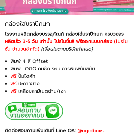
กล่องใส่บราปีกนก
โรงงานผลิตกล่องบรรจุภัณฑ์
กล่องใส่บราปีกนก ครบวงจร
ผลิตเร็ว 3-5 วัน เท่านั้น
โปรโมชั่น!! ฟรีออกแบบกล่อง
(โปรโม
ชั่น จำนวนจำกัด)
(เงื่อนไขตามบริษัทกำหนด)
พิมพ์ 4 สี Offset
พิมพ์ LOGO คมชัด ระบบการพิมพ์ทันสมัย
ฟรี
ปั๊มไดคัท
ฟรี
ปะกาวข้าง
ฟรี
เคลือบลามิเนตด้าน/เงา
ติดต่อสอบถามเพิ่มเติมที่ Line OA:
@rigidboxs