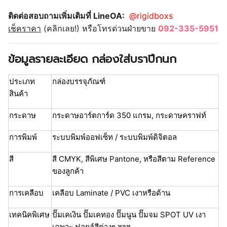
ติดต่อสอบถามเพิ่มเติมที่ LineOA:
@rigidboxs
เช็คราคา
(คลิกเลย!) หรือโทรด่วนฝ่ายขาย
092-335-5951
ข้อมูลรายละเอียด กล่องใส่บราปีกนก
ประเภท
กล่องบรรจุภัณฑ์
สินค้า
กระดาษ
กระดาษอาร์ตการ์ด 350 แกรม, กระดาษคราฟท์
การพิมพ์
ระบบพิมพ์ออฟเซ็ท / ระบบพิมพ์ดิจิตอล
สี
สี CMYK, สีพิเศษ Pantone, หรือสีตาม Reference
ของลูกค้า
การเคลือบ
เคลือบ Laminate / PVC เงาหรือด้าน
เทคนิคพิเศษ
ปั๊มเคเงิน ปั๊มเคทอง ปั๊มนูน ปั๊มจม SPOT UV เงา
เฉพาะ ฟอยล์สีต่างๆ ฯลฯ