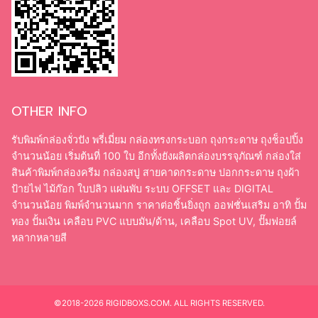
OTHER INFO
รับพิมพ์กล่องจั่วปัง พรี่เมี่ยม กล่องทรงกระบอก ถุงกระดาษ ถุงช็อปปิ้ง
จำนวนน้อย เริ่มต้นที่ 100 ใบ อีกทั้งยังผลิตกล่องบรรจุภัณฑ์ กล่องใส่
สินค้าพิมพ์กล่องครีม กล่องสบู่ สายคาดกระดาษ ปอกกระดาษ ถุงผ้า
ป้ายไฟ ไม้ก๊อก ใบปลิว แผ่นพับ ระบบ OFFSET และ DIGITAL
จำนวนน้อย พิมพ์จำนวนมาก ราคาต่อชิ้นยิ่งถูก ออฟชั่นเสริม อาทิ ปั้ม
ทอง ปั้มเงิน เคลือบ PVC แบบมัน/ด้าน, เคลือบ Spot UV, ปั๊มฟอยล์
หลากหลายสี
©2018-2026 RIGIDBOXS.COM. ALL RIGHTS RESERVED.