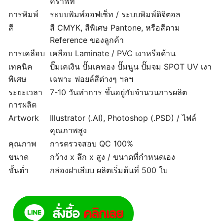
คราฟท์
การพิมพ์
ระบบพิมพ์ออฟเซ็ท / ระบบพิมพ์ดิจิตอล
สี
สี CMYK, สีพิเศษ Pantone, หรือสีตาม
Reference ของลูกค้า
การเคลือบ
เคลือบ Laminate / PVC เงาหรือด้าน
เทคนิค
ปั๊มเคเงิน ปั๊มเคทอง ปั๊มนูน ปั๊มจม SPOT UV เงา
พิเศษ
เฉพาะ ฟอยล์สีต่างๆ ฯลฯ
ระยะเวลา
7-10 วันทำการ ขึ้นอยู่กับจำนวนการผลิต
การผลิต
Artwork
Illustrator (.AI), Photoshop (.PSD) / ไฟล์
คุณภาพสูง
คุณภาพ
การตรวจสอบ QC 100%
ขนาด
กว้าง x ลึก x สูง / ขนาดที่กำหนดเอง
ขั้นต่ำ
กล่องฝาเสียบ ผลิตเริ่มต้นที่ 500 ใบ