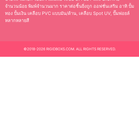
จำนวนน้อย พิมพ์จำนวนมาก ราคาต่อชิ้นยิ่งถูก ออฟชั่นเสริม อาทิ ปั้ม
ทอง ปั้มเงิน เคลือบ PVC แบบมัน/ด้าน, เคลือบ Spot UV, ปั๊มฟอยล์
หลากหลายสี
©2018-2026 RIGIDBOXS.COM. ALL RIGHTS RESERVED.