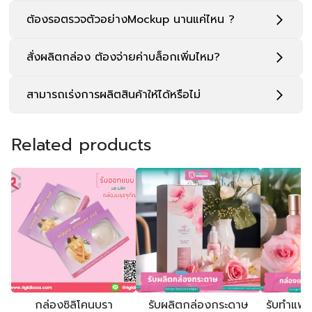
ต้องรอตรวจตัวอย่างMockup นานแค่ไหน ?
สั่งผลิตกล่อง ต้องจ่ายค่าบล็อกเพิ่มไหม?
** หลังลูกค้ายืนยันสเปคงานและ
สั่งผลิตเท่านั้น**
สามารถเร่งการผลิตสินค้าให้ได้หรือไม่
Related products
กล่องซิลิโคนบรา
รับผลิตกล่องกระดาษ
รับทำแพคเก