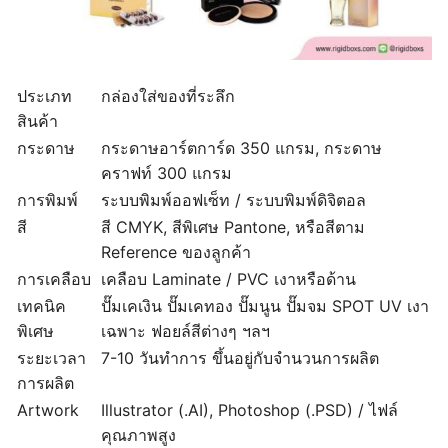
ประเภท
กล่องใส่ของที่ระลึก
สินค้า
กระดาษ
กระดาษอาร์ตการ์ด 350 แกรม, กระดาษ
คราฟท์ 300 แกรม
การพิมพ์
ระบบพิมพ์ออฟเซ็ท / ระบบพิมพ์ดิจิตอล
สี
สี CMYK, สีพิเศษ Pantone, หรือสีตาม
Reference ของลูกค้า
การเคลือบ
เคลือบ Laminate / PVC เงาหรือด้าน
เทคนิค
ปั๊มเคเงิน ปั๊มเคทอง ปั๊มนูน ปั๊มจม SPOT UV เงา
พิเศษ
เฉพาะ ฟอยล์สีต่างๆ ฯลฯ
ระยะเวลา
7-10 วันทำการ ขึ้นอยู่กับจำนวนการผลิต
การผลิต
Artwork
Illustrator (.AI), Photoshop (.PSD) / ไฟล์
คุณภาพสูง