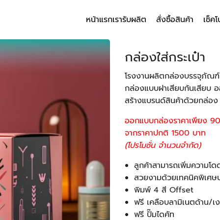
หน้าแรก
เรารับผลิต
สั่งซื้อสินค้า
เช็คโ
arch
r:
กล่องใส่กระเป๋า
โรงงานผลิตกล่องบรรจุภัณฑ
กล่องแบบฝาเสียบก้นเสียบ
สร้างแบรนด์สินค้าด้วยกล่อ
ออกแบบกล่องราคาเพียง 9
จากราคาปกติ 1500 บาท
(โปรโมชั่น จำนวนจำกัด)
ลูกค้าสามารถเพิ่มความโด
สวยงามด้วยเทคนิคพิเศษ
พิมพ์ 4 สี Offset
ฟรี เคลือบลามิเนตด้าน/เง
ฟรี ปั๊มไดคัท