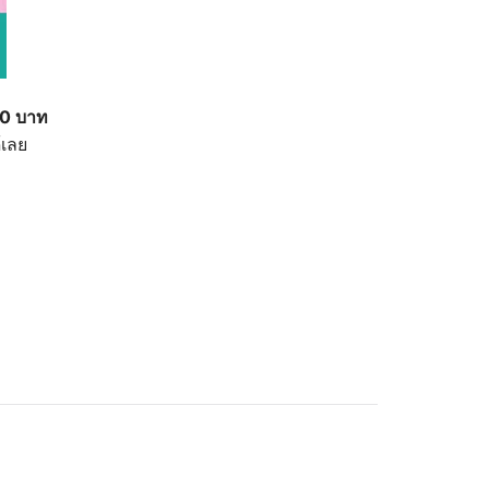
00 บาท
้เลย