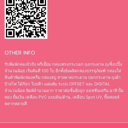
OTHER INFO
รับพิมพ์กล่องจั่วปัง พรี่เมี่ยม กล่องทรงกระบอก ถุงกระดาษ ถุงช็อปปิ้ง
จำนวนน้อย เริ่มต้นที่ 100 ใบ อีกทั้งยังผลิตกล่องบรรจุภัณฑ์ กล่องใส่
สินค้าพิมพ์กล่องครีม กล่องสบู่ สายคาดกระดาษ ปอกกระดาษ ถุงผ้า
ป้ายไฟ ไม้ก๊อก ใบปลิว แผ่นพับ ระบบ OFFSET และ DIGITAL
จำนวนน้อย พิมพ์จำนวนมาก ราคาต่อชิ้นยิ่งถูก ออฟชั่นเสริม อาทิ ปั้ม
ทอง ปั้มเงิน เคลือบ PVC แบบมัน/ด้าน, เคลือบ Spot UV, ปั๊มฟอยล์
หลากหลายสี