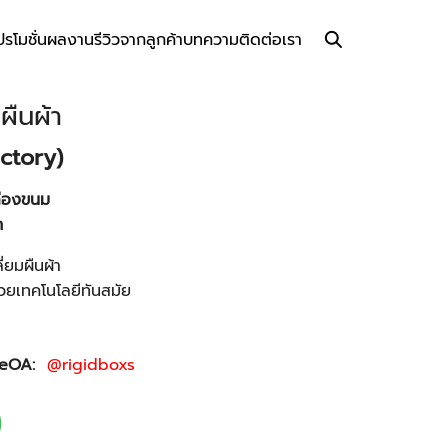
ปรโมชั่น
ผลงาน
รีวิวจากลูกค้า
บทความ
ติดต่อเรา
มผืนผ้า
ctory)
ล่องขนม
ก
ี่ยมผืนผ้า
วยเทคโนโลยีทันสมัย
ineOA:
@rigidboxs