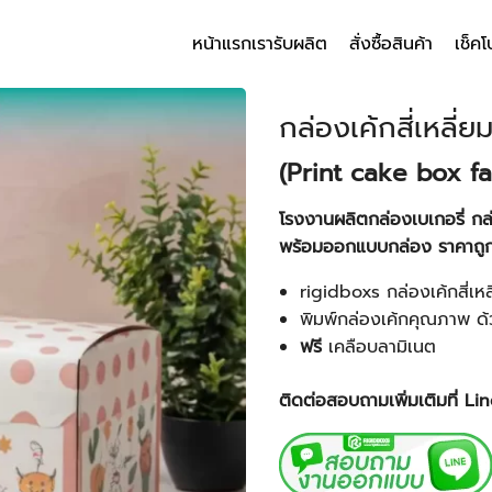
หน้าแรก
เรารับผลิต
สั่งซื้อสินค้า
เช็คโ
arch
r:
กล่องเค้กสี่เหลี่ย
(Print cake box fa
โรงงานผลิตกล่องเบเกอรี่ ก
พร้อมออกแบบกล่อง ราคาถู
rigidboxs กล่องเค้กสี่เหล
พิมพ์กล่องเค้กคุณภาพ ด้
ฟรี
เคลือบลามิเนต
ติดต่อสอบถามเพิ่มเติมที่ L