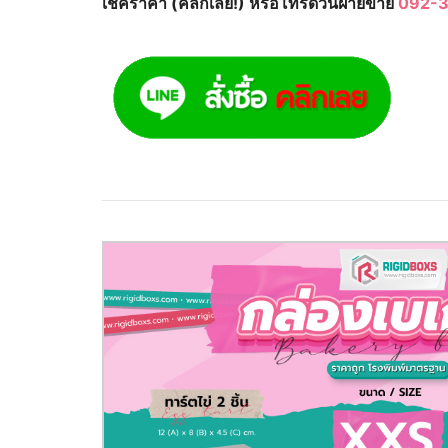
เช็คราคา (คลิกเลย!) หรือโทรด่วนฝ่ายขาย
092-3