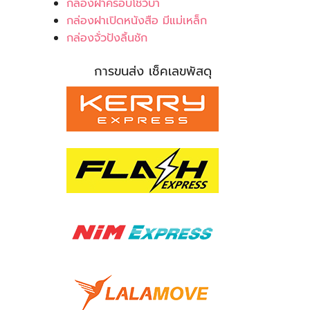
กล่องฝาครอบโชว์บ่า
กล่องฝาเปิดหนังสือ มีแม่เหล็ก
กล่องจั่วปังลิ้นชัก
การขนส่ง เช็คเลขพัสดุ