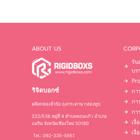
ABOUT US
CORP
รับ
บรร
Pr
ริจิดบอกซ์
การ
กา
ผลิตกล่องจั่วปัง ถุงกระดาษ กล่องทูป
การ
222/538 หมู่ที่ 4 ตำบลดอนแก้ว อำเภอ
เงื
แม่ริม จังหวัดเชียงใหม่ 50180
เงื
Tel.: 092-335-5951