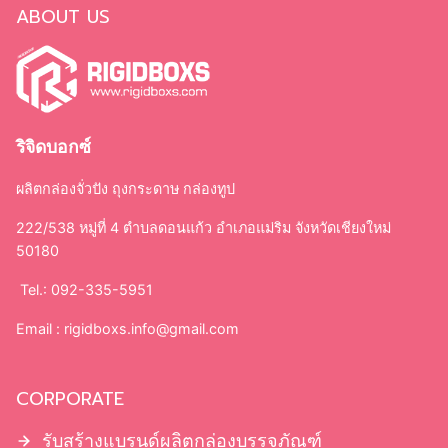
Search
ABOUT US
กล่องจั่วปัง
ถุงกระดาษ
ริจิดบอกซ์
กล่องบรรจุภัณฑ์
กล่องเครื่องสำอาง
ผลิตกล่องจั่วปัง ถุงกระดาษ กล่องทูป
กล่องทรงกระบอก
222/538 หมู่ที่ 4 ตำบลดอนแก้ว อำเภอแม่ริม จังหวัดเชียงใหม่
ใบปลิว แผ่นพับ
50180
ถุงผ้า
ป้ายไฟ
Tel.: 092-335-5951
ไม้ก๊อก
Email :
rigidboxs.info@gmail.com
CORPORATE
กล่องจั่วปัง
กล่องกระดาษแข็ง ฝาครอบ
รับสร้างแบรนด์ผลิตกล่องบรรจุภัณฑ์