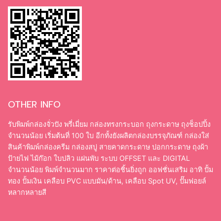
OTHER INFO
รับพิมพ์กล่องจั่วปัง พรี่เมี่ยม กล่องทรงกระบอก ถุงกระดาษ ถุงช็อปปิ้ง
จำนวนน้อย เริ่มต้นที่ 100 ใบ อีกทั้งยังผลิตกล่องบรรจุภัณฑ์ กล่องใส่
สินค้าพิมพ์กล่องครีม กล่องสบู่ สายคาดกระดาษ ปอกกระดาษ ถุงผ้า
ป้ายไฟ ไม้ก๊อก ใบปลิว แผ่นพับ ระบบ OFFSET และ DIGITAL
จำนวนน้อย พิมพ์จำนวนมาก ราคาต่อชิ้นยิ่งถูก ออฟชั่นเสริม อาทิ ปั้ม
ทอง ปั้มเงิน เคลือบ PVC แบบมัน/ด้าน, เคลือบ Spot UV, ปั๊มฟอยล์
หลากหลายสี