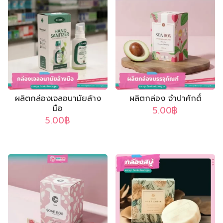
Search
กล่องจั่วปัง
ถุงกระดาษ
กล่องบรรจุภัณฑ์
กล่องเครื่องสำอาง
ผลิตกล่องเจลอนามัยล้าง
ผลิตกล่อง จำปาศักดิ์
กล่องทรงกระบอก
มือ
5.00
฿
5.00
฿
ใบปลิว แผ่นพับ
ถุงผ้า
ป้ายไฟ
ไม้ก๊อก
กล่องจั่วปัง
กล่องกระดาษแข็ง ฝาครอบ