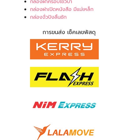
กล่องฝาครอบโชว์บ่า
กล่องฝาเปิดหนังสือ มีแม่เหล็ก
กล่องจั่วปังลิ้นชัก
การขนส่ง เช็คเลขพัสดุ