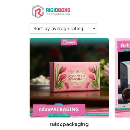
Skip
to
content
Se
fo
กล่องpackaging