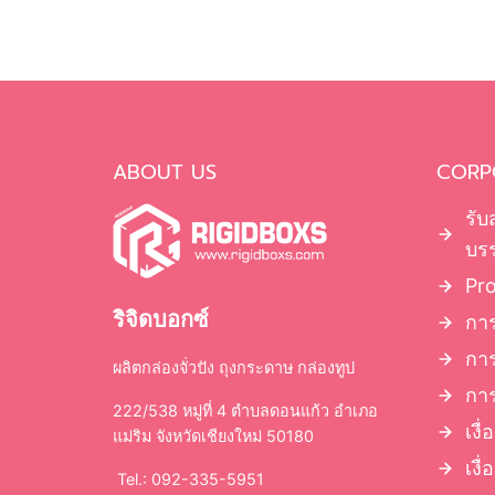
ABOUT US
CORP
รับ
บรร
Pr
ริจิดบอกซ์
การ
กา
ผลิตกล่องจั่วปัง ถุงกระดาษ กล่องทูป
การ
222/538 หมู่ที่ 4 ตำบลดอนแก้ว อำเภอ
เงื
แม่ริม จังหวัดเชียงใหม่ 50180
เงื
Tel.: 092-335-5951