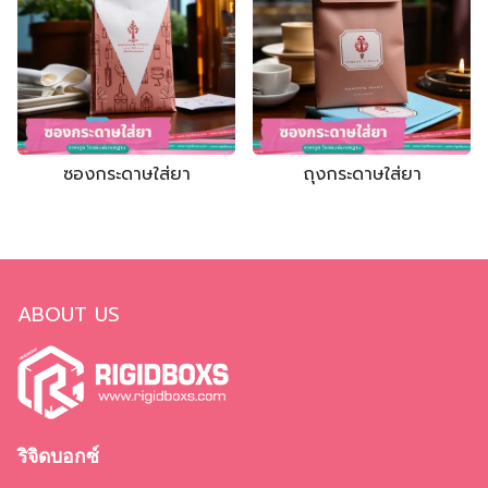
Search
กล่องจั่วปัง
ถุงกระดาษ
ซองกระดาษใส่ยา
ถุงกระดาษใส่ยา
กล่องบรรจุภัณฑ์
กล่องเครื่องสำอาง
กล่องทรงกระบอก
ใบปลิว แผ่นพับ
ถุงผ้า
ABOUT US
ป้ายไฟ
ไม้ก๊อก
กล่องจั่วปัง
ริจิดบอกซ์
กล่องกระดาษแข็ง ฝาครอบ