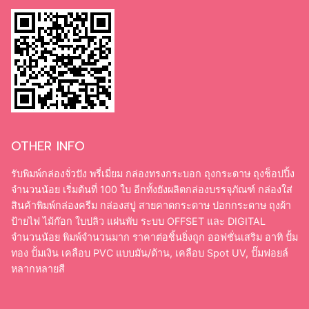
OTHER INFO
รับพิมพ์กล่องจั่วปัง พรี่เมี่ยม กล่องทรงกระบอก ถุงกระดาษ ถุงช็อปปิ้ง
จำนวนน้อย เริ่มต้นที่ 100 ใบ อีกทั้งยังผลิตกล่องบรรจุภัณฑ์ กล่องใส่
สินค้าพิมพ์กล่องครีม กล่องสบู่ สายคาดกระดาษ ปอกกระดาษ ถุงผ้า
ป้ายไฟ ไม้ก๊อก ใบปลิว แผ่นพับ ระบบ OFFSET และ DIGITAL
จำนวนน้อย พิมพ์จำนวนมาก ราคาต่อชิ้นยิ่งถูก ออฟชั่นเสริม อาทิ ปั้ม
ทอง ปั้มเงิน เคลือบ PVC แบบมัน/ด้าน, เคลือบ Spot UV, ปั๊มฟอยล์
หลากหลายสี