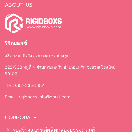
Search
ABOUT US
กล่องจั่วปัง
ถุงกระดาษ
ริจิดบอกซ์
กล่องบรรจุภัณฑ์
กล่องเครื่องสำอาง
ผลิตกล่องจั่วปัง ถุงกระดาษ กล่องทูป
กล่องทรงกระบอก
222/538 หมู่ที่ 4 ตำบลดอนแก้ว อำเภอแม่ริม จังหวัดเชียงใหม่
ใบปลิว แผ่นพับ
50180
ถุงผ้า
ป้ายไฟ
Tel.: 092-335-5951
ไม้ก๊อก
Email :
rigidboxs.info@gmail.com
CORPORATE
กล่องจั่วปัง
กล่องกระดาษแข็ง ฝาครอบ
รับสร้างแบรนด์ผลิตกล่องบรรจุภัณฑ์