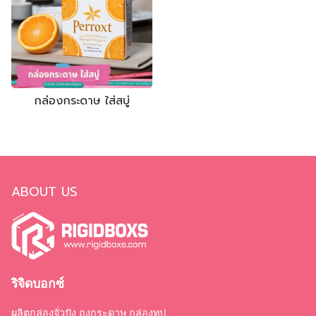
กล่องกระดาษ ใส่สบู่
ABOUT US
ริจิดบอกซ์
ผลิตกล่องจั่วปัง ถุงกระดาษ กล่องทูป