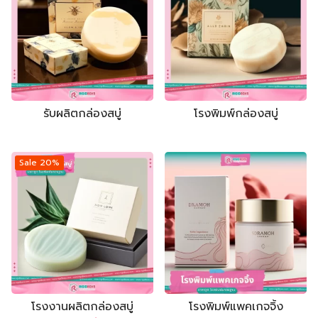
Search
กล่องจั่วปัง
ถุงกระดาษ
รับผลิตกล่องสบู่
โรงพิมพ์กล่องสบู่
กล่องบรรจุภัณฑ์
กล่องเครื่องสำอาง
กล่องทรงกระบอก
Sale 20%
ใบปลิว แผ่นพับ
ถุงผ้า
ป้ายไฟ
ไม้ก๊อก
กล่องจั่วปัง
กล่องกระดาษแข็ง ฝาครอบ
โรงงานผลิตกล่องสบู่
โรงพิมพ์แพคเกจจิ้ง