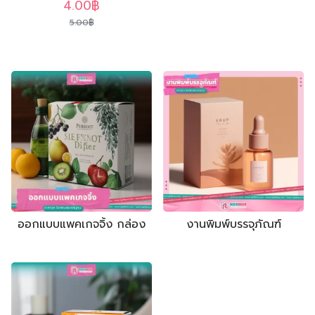
กล่องฝาครอบมีบ่า
Original
Current
4.00
฿
กล่องฝาครอบโชว์บ่า
price
price
5.00
฿
กล่องฝาเปิดหนังสือ มีแม่เหล็ก
was:
is:
กล่องจั่วปังลิ้นชัก
5.00฿.
4.00฿.
ออกแบบแพคเกจจิ้ง กล่อง
งานพิมพ์บรรจุภัณฑ์