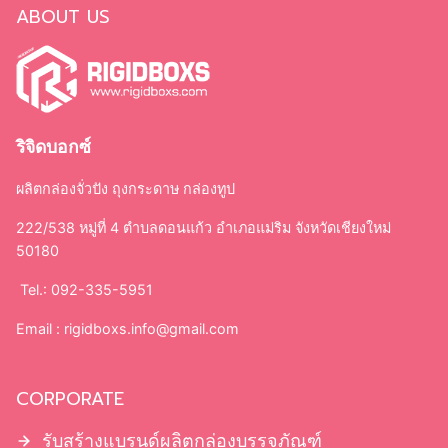
Search
ABOUT US
กล่องจั่วปัง
ถุงกระดาษ
ริจิดบอกซ์
กล่องบรรจุภัณฑ์
กล่องเครื่องสำอาง
ผลิตกล่องจั่วปัง ถุงกระดาษ กล่องทูป
กล่องทรงกระบอก
222/538 หมู่ที่ 4 ตำบลดอนแก้ว อำเภอแม่ริม จังหวัดเชียงใหม่
ใบปลิว แผ่นพับ
50180
ถุงผ้า
ป้ายไฟ
Tel.: 092-335-5951
ไม้ก๊อก
Email :
rigidboxs.info@gmail.com
CORPORATE
กล่องจั่วปัง
กล่องกระดาษแข็ง ฝาครอบ
รับสร้างแบรนด์ผลิตกล่องบรรจุภัณฑ์