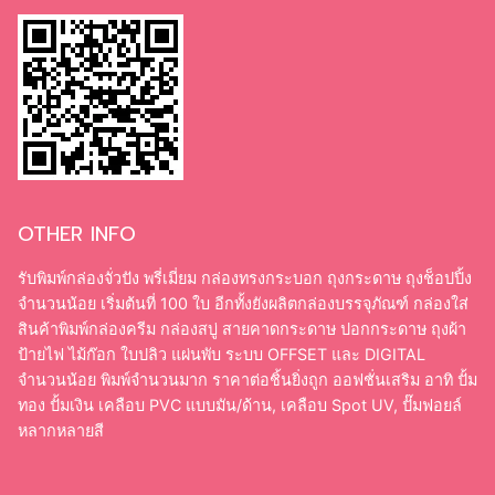
OTHER INFO
รับพิมพ์กล่องจั่วปัง พรี่เมี่ยม กล่องทรงกระบอก ถุงกระดาษ ถุงช็อปปิ้ง
จำนวนน้อย เริ่มต้นที่ 100 ใบ อีกทั้งยังผลิตกล่องบรรจุภัณฑ์ กล่องใส่
สินค้าพิมพ์กล่องครีม กล่องสบู่ สายคาดกระดาษ ปอกกระดาษ ถุงผ้า
ป้ายไฟ ไม้ก๊อก ใบปลิว แผ่นพับ ระบบ OFFSET และ DIGITAL
จำนวนน้อย พิมพ์จำนวนมาก ราคาต่อชิ้นยิ่งถูก ออฟชั่นเสริม อาทิ ปั้ม
ทอง ปั้มเงิน เคลือบ PVC แบบมัน/ด้าน, เคลือบ Spot UV, ปั๊มฟอยล์
หลากหลายสี