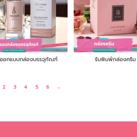
บออกแบบกล่องบรรจุภัณฑ์
รับพิมพ์กล่องครีม
2
3
4
5
6
→