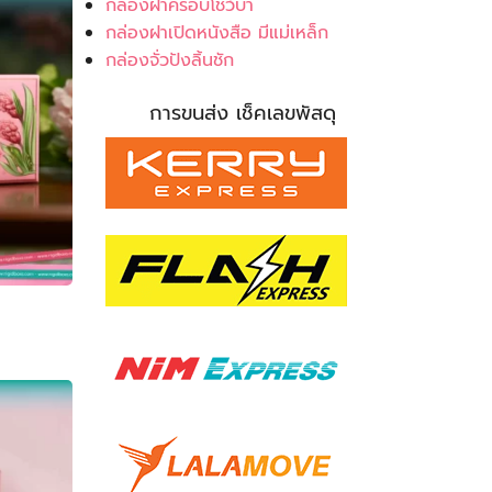
กล่องฝาครอบโชว์บ่า
กล่องฝาเปิดหนังสือ มีแม่เหล็ก
กล่องจั่วปังลิ้นชัก
การขนส่ง เช็คเลขพัสดุ