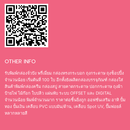
OTHER INFO
รับพิมพ์กล่องจั่วปัง พรี่เมี่ยม กล่องทรงกระบอก ถุงกระดาษ ถุงช็อปปิ้ง
จำนวนน้อย เริ่มต้นที่ 100 ใบ อีกทั้งยังผลิตกล่องบรรจุภัณฑ์ กล่องใส่
สินค้าพิมพ์กล่องครีม กล่องสบู่ สายคาดกระดาษ ปอกกระดาษ ถุงผ้า
ป้ายไฟ ไม้ก๊อก ใบปลิว แผ่นพับ ระบบ OFFSET และ DIGITAL
จำนวนน้อย พิมพ์จำนวนมาก ราคาต่อชิ้นยิ่งถูก ออฟชั่นเสริม อาทิ ปั้ม
ทอง ปั้มเงิน เคลือบ PVC แบบมัน/ด้าน, เคลือบ Spot UV, ปั๊มฟอยล์
หลากหลายสี