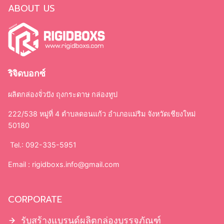
Search
ABOUT US
กล่องจั่วปัง
ถุงกระดาษ
ริจิดบอกซ์
กล่องบรรจุภัณฑ์
กล่องเครื่องสำอาง
ผลิตกล่องจั่วปัง ถุงกระดาษ กล่องทูป
กล่องทรงกระบอก
222/538 หมู่ที่ 4 ตำบลดอนแก้ว อำเภอแม่ริม จังหวัดเชียงใหม่
ใบปลิว แผ่นพับ
50180
ถุงผ้า
ป้ายไฟ
Tel.: 092-335-5951
ไม้ก๊อก
Email :
rigidboxs.info@gmail.com
CORPORATE
กล่องจั่วปัง
กล่องกระดาษแข็ง ฝาครอบ
รับสร้างแบรนด์ผลิตกล่องบรรจุภัณฑ์