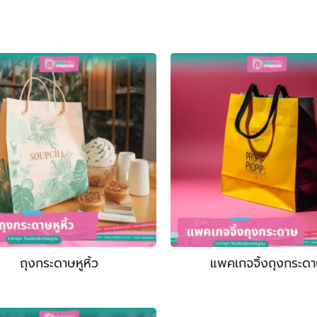
ถุงกระดาษหูหิ้ว
แพคเกจจิ้งถุงกระด