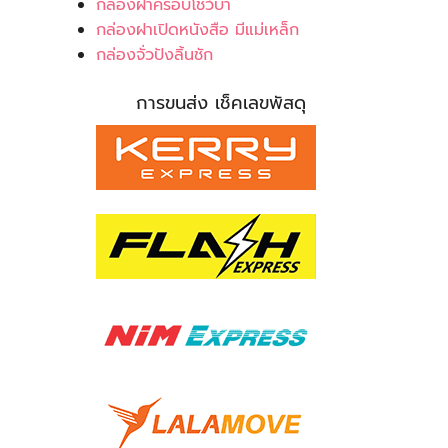
กล่องฝาครอบโชว์บ่า
กล่องฝาเปิดหนังสือ มีแม่เหล็ก
กล่องจั่วปังลิ้นชัก
การขนส่ง เช็คเลขพัสดุ