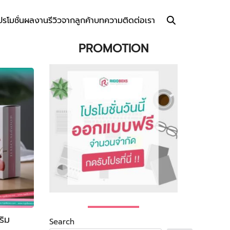
ปรโมชั่น
ผลงาน
รีวิวจากลูกค้า
บทความ
ติดต่อเรา
PROMOTION
ริม
Search