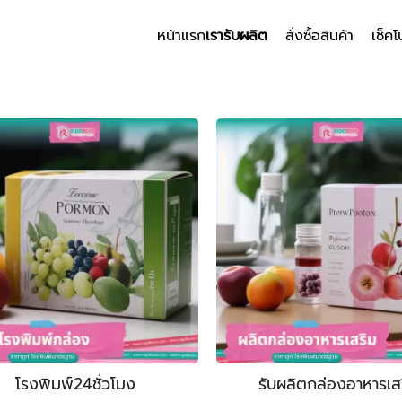
หน้าแรก
เรารับผลิต
สั่งซื้อสินค้า
เช็คโ
arch
r:
โรงพิมพ์24ชั่วโมง
รับผลิตกล่องอาหารเส