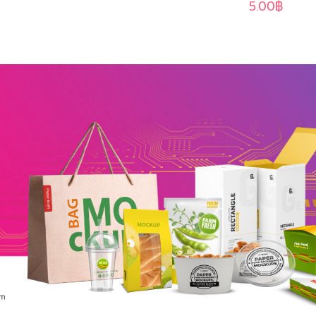
5.00
฿