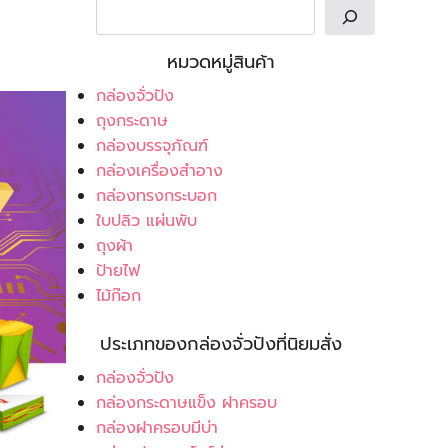
หมวดหมู่สินค้า
กล่องจั่วปัง
ถุงกระดาษ
กล่องบรรจุภัณฑ์
กล่องเครื่องสำอาง
กล่องทรงกระบอก
ใบปลิว แผ่นพับ
ถุงผ้า
ป้ายไฟ
ไม้ก๊อก
ประเภทของกล่องจั่วปังที่นิยมสั่ง
กล่องจั่วปัง
กล่องกระดาษแข็ง ฝาครอบ
กล่องฝาครอบมีบ่า