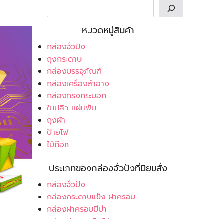
หมวดหมู่สินค้า
กล่องจั่วปัง
ถุงกระดาษ
กล่องบรรจุภัณฑ์
กล่องเครื่องสำอาง
กล่องทรงกระบอก
ใบปลิว แผ่นพับ
ถุงผ้า
ป้ายไฟ
ไม้ก๊อก
ประเภทของกล่องจั่วปังที่นิยมสั่ง
กล่องจั่วปัง
กล่องกระดาษแข็ง ฝาครอบ
กล่องฝาครอบมีบ่า