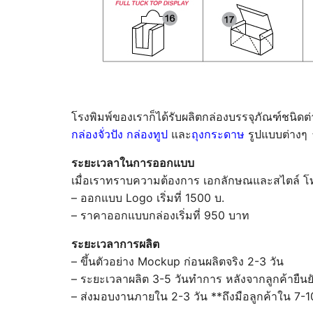
โรงพิมพ์ของเราก็ได้รับผลิตกล่องบรรจุภัณฑ์ชนิดต่
กล่องจั่วปัง
กล่องทูป
และ
ถุงกระดาษ
รูปแบบต่างๆ
ระยะเวลาในการออกแบบ
เมื่อเราทราบความต้องการ เอกลักษณและสไตล์ โท
– ออกแบบ Logo เริ่มที่ 1500 บ.
– ราคาออกแบบกล่องเริ่มที่ 950 บาท
ระยะเวลาการผลิต
– ขึ้นตัวอย่าง Mockup ก่อนผลิตจริง 2-3 วัน
– ระยะเวลาผลิต 3-5 วันทำการ หลังจากลูกค้ายืนยัน
– ส่งมอบงานภายใน 2-3 วัน **ถึงมือลูกค้าใน 7-1