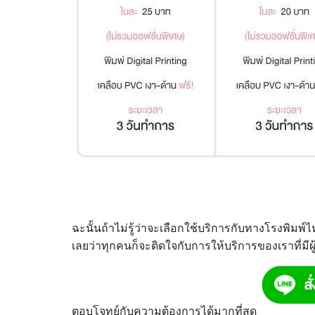
ฉะนั้นถ้าไม่รู้ว่าจะเลือกใช้บริการกับทางโรงพิม
เลยว่าทุกคนก็จะติดใจกับการให้บริการของเราที่มีผ
ตอบโจทย์กับความต้องการได้มากที่สุด