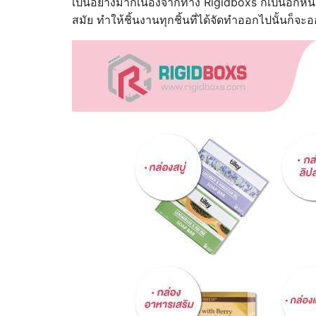
เป็นอย่างมากเนื่องจากทาง Rigidboxs ก็เป็นอีกหนึ่ง
สมัย ทำให้ชิ้นงานทุกชิ้นที่ได้จัดทำออกไปนั้นก็